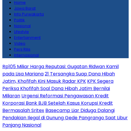
Home
Jawa Barat
Info Purwakarta
Politik
Nasional
Lifestyle
Entertainment
Video
Pers Rilis
Internasional
Rp105 Miliar Harga Reputasi: Gugatan Ridwan Kamil
pada Lisa Mariana
21 Tersangka Suap Dana Hibah
Jatim, Khofifah Kini Masuk Radar KPK
KPK Segera
Periksa Khofifah Soal Dana Hibah Jatim Bernilai
Miliaran
Urgensi Reformasi Pengawasan Kredit
Korporasi Bank BJB Setelah Kasus Korupsi Kredit
Bermasalah Sritex
Basecamp Liar Diduga Dalangi
Pendakian Ilegal di Gunung Gede Pangrango Saat Libur
Panjang Nasional