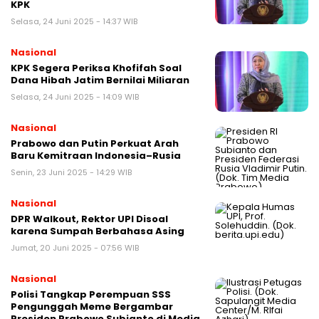
KPK
Selasa, 24 Juni 2025 - 14:37 WIB
Nasional
KPK Segera Periksa Khofifah Soal
Dana Hibah Jatim Bernilai Miliaran
Selasa, 24 Juni 2025 - 14:09 WIB
Nasional
Prabowo dan Putin Perkuat Arah
Baru Kemitraan Indonesia–Rusia
Senin, 23 Juni 2025 - 14:29 WIB
Nasional
DPR Walkout, Rektor UPI Disoal
karena Sumpah Berbahasa Asing
Jumat, 20 Juni 2025 - 07:56 WIB
Nasional
Polisi Tangkap Perempuan SSS
Pengunggah Meme Bergambar
Presiden Prabowo Subianto di Media