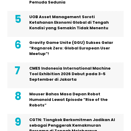
Pemuda Sedunia
UOB Asset Management Soroti
Ketahanan Ekonomi Global di Tengah
Kondisi yang Semakin Tidak Menentu
Gravity Game Unite (GGU) Sukses Gelar
“Ragnarok Zero: Global European User
Meetup”!
CMES Indonesia International Machine
Tool Exhibition 2026 Debut pada 3-5
September di Jakarta
Mouser Bahas Masa Depan Robot
Humanoid Lewat Episode “Rise of the
Robots”
CGTN: Tiongkok Berkomitmen Jadikan AI
sebagai Penggerak Kemakmuran
Bersama di Tengah Melebarnya