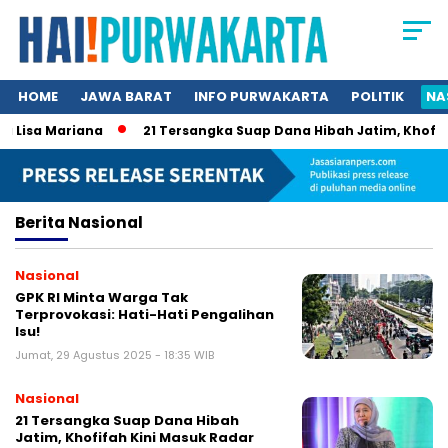
HOME
JAWA BARAT
INFO PURWAKARTA
POLITIK
NA
Lisa Mariana
21 Tersangka Suap Dana Hibah Jatim, Khofifah 
Berita
Nasional
Nasional
GPK RI Minta Warga Tak
Terprovokasi: Hati-Hati Pengalihan
Isu!
Jumat, 29 Agustus 2025 - 18:35 WIB
Nasional
21 Tersangka Suap Dana Hibah
Jatim, Khofifah Kini Masuk Radar