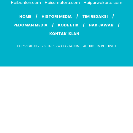
Haibanten.com
Haisumatera.com
Haipurwakarta.com
HOME
HISTORI MEDIA
TIM REDAKSI
PEDOMAN MEDIA
KODE ETIK
HAK JAWAB
KONTAK IKLAN
COPYRIGHT © 2026 HAIPURWAKARTA.COM - ALL RIGHTS RESERVED