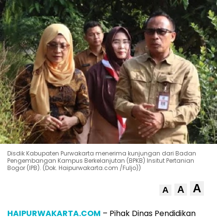
Disdik Kabupaten Purwakarta menerima kunjungan dari Badan
Pengembangan Kampus Berkelanjutan (BPKB) Insitut Pertanian
Bogor (IPB). (Dok. Haipurwakarta.com /Fuljo))
A
A
A
HAIPURWAKARTA.COM
– Pihak Dinas Pendidikan