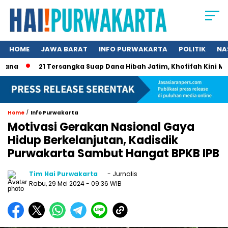
HOME
JAWA BARAT
INFO PURWAKARTA
POLITIK
NA
21 Tersangka Suap Dana Hibah Jatim, Khofifah Kini Masuk R
/
Home
Info Purwakarta
Motivasi Gerakan Nasional Gaya
Hidup Berkelanjutan, Kadisdik
Purwakarta Sambut Hangat BPKB IPB
Tim Hai Purwakarta
- Jurnalis
Rabu, 29 Mei 2024
- 09:36 WIB