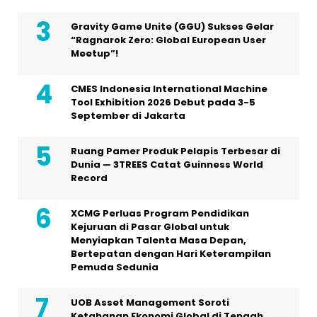
Gravity Game Unite (GGU) Sukses Gelar
“Ragnarok Zero: Global European User
Meetup”!
CMES Indonesia International Machine
Tool Exhibition 2026 Debut pada 3-5
September di Jakarta
Ruang Pamer Produk Pelapis Terbesar di
Dunia — 3TREES Catat Guinness World
Record
XCMG Perluas Program Pendidikan
Kejuruan di Pasar Global untuk
Menyiapkan Talenta Masa Depan,
Bertepatan dengan Hari Keterampilan
Pemuda Sedunia
UOB Asset Management Soroti
Ketahanan Ekonomi Global di Tengah