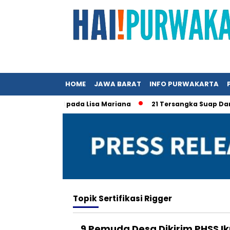
HOME
JAWA BARAT
INFO PURWAKARTA
n Ridwan Kamil pada Lisa Mariana
21 Tersangka Suap Dana H
Topik
Sertifikasi Rigger
9 Pemuda Desa Dikirim PHSS Ik