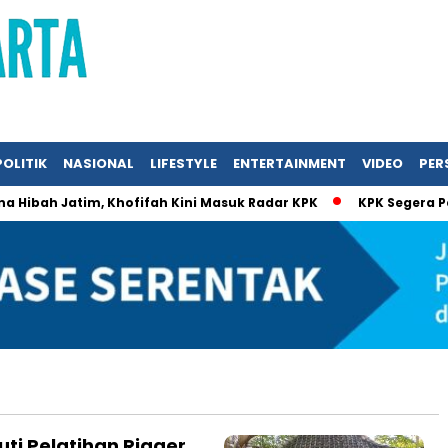
POLITIK
NASIONAL
LIFESTYLE
ENTERTAINMENT
VIDEO
PERS
ibah Jatim, Khofifah Kini Masuk Radar KPK
KPK Segera Perik
uti Pelatihan Rigger