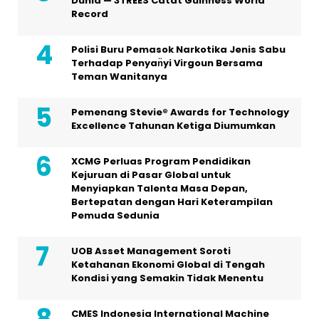
Dunia — 3TREES Catat Guinness World
Record
Polisi Buru Pemasok Narkotika Jenis Sabu
Terhadap Penyan̈yi Virgoun Bersama
Teman Wanitanya
Pemenang Stevie® Awards for Technology
Excellence Tahunan Ketiga Diumumkan
XCMG Perluas Program Pendidikan
Kejuruan di Pasar Global untuk
Menyiapkan Talenta Masa Depan,
Bertepatan dengan Hari Keterampilan
Pemuda Sedunia
UOB Asset Management Soroti
Ketahanan Ekonomi Global di Tengah
Kondisi yang Semakin Tidak Menentu
CMES Indonesia International Machine