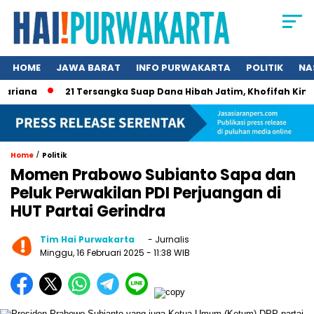
HOME
JAWA BARAT
INFO PURWAKARTA
POLITIK
NA
iana
21 Tersangka Suap Dana Hibah Jatim, Khofifah Kini Mas
/
Home
Politik
Momen Prabowo Subianto Sapa dan
Peluk Perwakilan PDI Perjuangan di
HUT Partai Gerindra
Tim Hai Purwakarta
- Jurnalis
Minggu, 16 Februari 2025
- 11:38 WIB