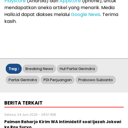
Playstore
(Android) dan
Appstore
(iphone), untuk
mendapatkan aneka artikel yang menarik. Media
Hallo.id dapat diakses melalui
Google News
. Terima
kasih.
Tag :
Breaking News
Hut Partai Gerindra
Partai Gerindra
PDI Perjuangan
Prabowo Subianto
BERITA TERKAIT
Selasa, 24 Juni 2025 - 08:51 WIB
Paiman Raharjo Kirim WA Intimidatif soal Ijazah Jokowi
ke Roy Suryo