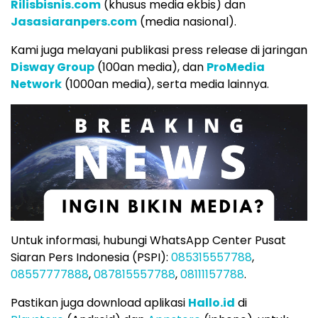
Rilisbisnis.com
(khusus media ekbis) dan
Jasasiaranpers.com
(media nasional).
Kami juga melayani publikasi press release di jaringan
Disway Group
(100an media), dan
ProMedia
Network
(1000an media), serta media lainnya.
Untuk informasi, hubungi WhatsApp Center Pusat
Siaran Pers Indonesia (PSPI):
085315557788
,
08557777888
,
087815557788
,
08111157788
.
Pastikan juga download aplikasi
Hallo.id
di