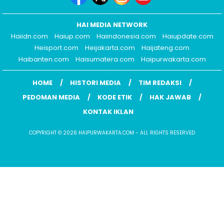
HAI MEDIA NETWORK
Haiidn.com
Haiup.com
Haiindonesia.com
Haiupdate.com
Heisport.com
Heijakarta.com
Haijateng.com
Haibanten.com
Haisumatera.com
Haipurwakarta.com
HOME
HISTORI MEDIA
TIM REDAKSI
PEDOMAN MEDIA
KODE ETIK
HAK JAWAB
KONTAK IKLAN
COPYRIGHT © 2026 HAIPURWAKARTA.COM - ALL RIGHTS RESERVED