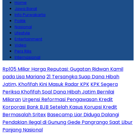
Home
Jawa Barat
Info Purwakarta
Politik
Nasional
Lifestyle
Entertainment
Video
Pers Rilis
Internasional
Rp105 Miliar Harga Reputasi: Gugatan Ridwan Kamil
pada Lisa Mariana
21 Tersangka Suap Dana Hibah
Jatim, Khofifah Kini Masuk Radar KPK
KPK Segera
Periksa Khofifah Soal Dana Hibah Jatim Bernilai
Miliaran
Urgensi Reformasi Pengawasan Kredit
Korporasi Bank BJB Setelah Kasus Korupsi Kredit
Bermasalah Sritex
Basecamp Liar Diduga Dalangi
Pendakian Ilegal di Gunung Gede Pangrango Saat Libur
Panjang Nasional