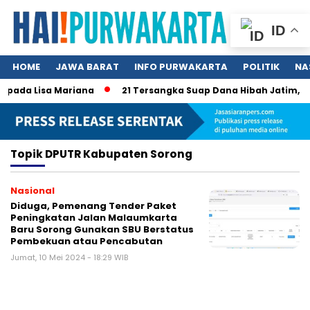
ID
HOME
JAWA BARAT
INFO PURWAKARTA
POLITIK
NA
 pada Lisa Mariana
21 Tersangka Suap Dana Hibah Jatim, Kh
Topik
DPUTR Kabupaten Sorong
Nasional
Diduga, Pemenang Tender Paket
Peningkatan Jalan Malaumkarta
Baru Sorong Gunakan SBU Berstatus
Pembekuan atau Pencabutan
Jumat, 10 Mei 2024 - 18:29 WIB