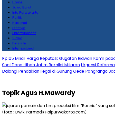
Home
Jawa Barat
Info Purwakarta
Politik
Nasional
Lifestyle
Entertainment
Video
Pers Rilis
Internasional
Rp105 Miliar Harga Reputasi: Gugatan Ridwan Kamil pada
Soal Dana Hibah Jatim Bernilai Miliaran
Urgensi Reformas
Dalangi Pendakian Ilegal di Gunung Gede Pangrango Saa
Topik
Agus H.Mawardy