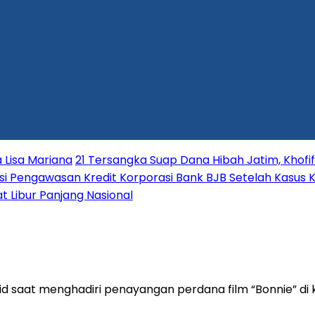
 Lisa Mariana
21 Tersangka Suap Dana Hibah Jatim, Khofi
i Pengawasan Kredit Korporasi Bank BJB Setelah Kasus K
t Libur Panjang Nasional