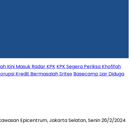
fah Kini Masuk Radar KPK
KPK Segera Periksa Khofifah
orupsi Kredit Bermasalah Sritex
Basecamp Liar Diduga