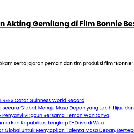
n Akting Gemilang di Film Bonnie 
 serta jajaran pemain dan tim produksi film “Bonnie” 
3TREES Catat Guinness World Record
 secara Global: Menuju Masa Depan yang Lebih Hijau da
ap Penyan̈yi Virgoun Bersama Teman Wanitanya
amerkan Kapabilitas Lengkap E-Drive di Wuxi
sar Global untuk Menyiapkan Talenta Masa Depan, Berte