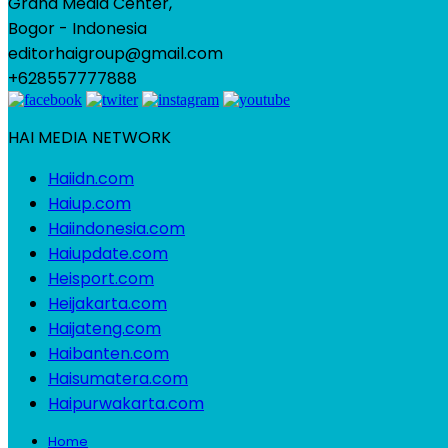
Graha Media Center,
Bogor - Indonesia
editorhaigroup@gmail.com
+628557777888
HAI MEDIA NETWORK
Haiidn.com
Haiup.com
Haiindonesia.com
Haiupdate.com
Heisport.com
Heijakarta.com
Haijateng.com
Haibanten.com
Haisumatera.com
Haipurwakarta.com
Home