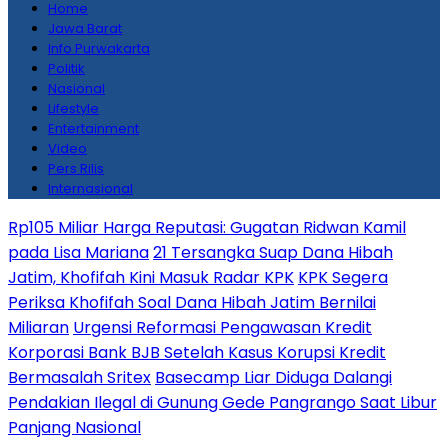
Home
Jawa Barat
Info Purwakarta
Politik
Nasional
Lifestyle
Entertainment
Video
Pers Rilis
Internasional
Rp105 Miliar Harga Reputasi: Gugatan Ridwan Kamil
pada Lisa Mariana
21 Tersangka Suap Dana Hibah
Jatim, Khofifah Kini Masuk Radar KPK
KPK Segera
Periksa Khofifah Soal Dana Hibah Jatim Bernilai
Miliaran
Urgensi Reformasi Pengawasan Kredit
Korporasi Bank BJB Setelah Kasus Korupsi Kredit
Bermasalah Sritex
Basecamp Liar Diduga Dalangi
Pendakian Ilegal di Gunung Gede Pangrango Saat Libur
Panjang Nasional