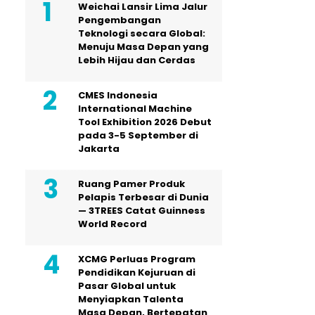
Weichai Lansir Lima Jalur
Pengembangan
Teknologi secara Global:
Menuju Masa Depan yang
Lebih Hijau dan Cerdas
CMES Indonesia
International Machine
Tool Exhibition 2026 Debut
pada 3-5 September di
Jakarta
Ruang Pamer Produk
Pelapis Terbesar di Dunia
— 3TREES Catat Guinness
World Record
XCMG Perluas Program
Pendidikan Kejuruan di
Pasar Global untuk
Menyiapkan Talenta
Masa Depan, Bertepatan