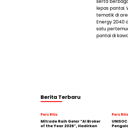
serta berbaga
lepas pantai.
tematik di ar
Energy 2040 
satu pertemuan
pantai di kawa
Berita Terbaru
Pers Rilis
Pers Rili
Mitrade Raih Gelar “AI Broker
UNISOC 
of the Year 2026”, Hadirkan
Pengal