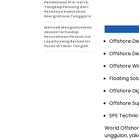
Pendanaan Pra-Seri A,
Tangkap Peluang dari
Pesatnya Kebutuhan
Energi di Asia Tenggara
Mintoak Mengumumkan
Akuisisi terhadap
Perusahaan Fintech ICC
Offshore De
Loyalty yang Berkantor
Pusat di Timur Tengah.
Offshore De
Offshore Wi
Floating Sol
Offshore Dig
Offshore Sup
SPE Techni
World Offshor
unggulan, yak