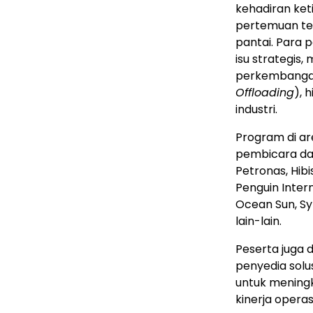
kehadiran keti
pertemuan terb
pantai. Para 
isu strategis,
perkembangan 
Offloading
), 
industri.
Program di ar
pembicara dar
Petronas, Hibi
Penguin Inter
Ocean Sun, Sy
lain-lain.
Peserta juga 
penyedia sol
untuk meningka
kinerja operasi