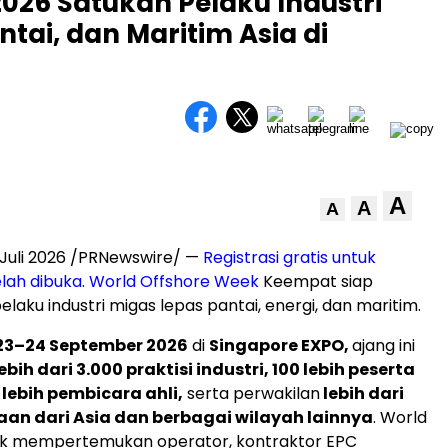
026 Satukan Pelaku Industri
ntai, dan Maritim Asia di
A
A
A
Juli 2026 /PRNewswire/ —
Registrasi gratis untuk
lah dibuka
.
World Offshore Week
Keempat siap
aku industri migas lepas pantai, energi, dan maritim.
23–24 September 2026
di
Singapore EXPO,
ajang ini
ebih dari 3.000 praktisi industri, 100 lebih peserta
lebih pembicara ahli,
serta perwakilan
lebih dari
an dari Asia dan berbagai wilayah lainnya
. World
k mempertemukan operator, kontraktor EPC