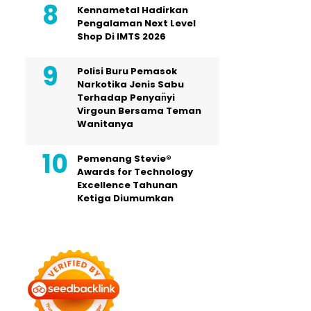
Kennametal Hadirkan
Pengalaman Next Level
Shop Di IMTS 2026
Polisi Buru Pemasok
Narkotika Jenis Sabu
Terhadap Penyan̈yi
Virgoun Bersama Teman
Wanitanya
Pemenang Stevie®
Awards for Technology
Excellence Tahunan
Ketiga Diumumkan