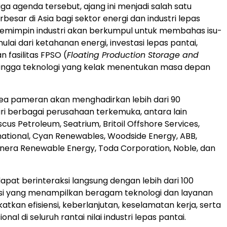
ga agenda tersebut, ajang ini menjadi salah satu
esar di Asia bagi sektor energi dan industri lepas
pemimpin industri akan berkumpul untuk membahas isu-
 mulai dari ketahanan energi, investasi lepas pantai,
fasilitas FPSO (
Floating Production Storage and
hingga teknologi yang kelak menentukan masa depan
ea pameran akan menghadirkan lebih dari 90
i berbagai perusahaan terkemuka, antara lain
scus Petroleum, Seatrium, Britoil Offshore Services,
national, Cyan Renewables, Woodside Energy, ABB,
nera Renewable Energy, Toda Corporation, Noble, dan
dapat berinteraksi langsung dengan lebih dari 100
usi yang menampilkan beragam teknologi dan layanan
tkan efisiensi, keberlanjutan, keselamatan kerja, serta
onal di seluruh rantai nilai industri lepas pantai.