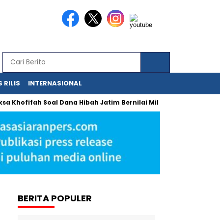
 RILIS
INTERNASIONAL
ofifah Soal Dana Hibah Jatim Bernilai Miliaran
Urgensi Refo
BERITA POPULER