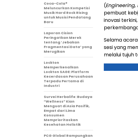
Coca-Cola®
(
Engineering,
Meluncurkan Kompetisi
pembuat kebi
Musik Hard Rock Rising
untuk Musisi Pendatang
inovasi terki
Baru
perkembangan 
Laporan Cision
Peringatkan Merek
Selama acara
tentang ‘Jebakan
sesi yang memb
Fragmentasi Data’ yang
Merugikan
melalui tujuh
Lockton
Memperkenalkan
Lockton SAGE: Platform
Kecerdasan Perusahaan
Terpadu Pertama di
Industri
Survei Herbalife: Budaya
“Wellness” Kian
Menguat di Asia Pasifik,
Empat dari Lima
Konsumen
Memprioritaskan
Kesehatan Holistik
PCG Global Rampungkan