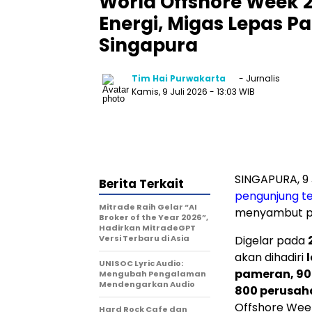
World Offshore Week 2
Energi, Migas Lepas Pa
Singapura
Tim Hai Purwakarta
- Jurnalis
Kamis, 9 Juli 2026
- 13:03 WIB
SINGAPURA, 9 
Berita Terkait
pengunjung te
Mitrade Raih Gelar “AI
menyambut pel
Broker of the Year 2026”,
Hadirkan MitradeGPT
Versi Terbaru di Asia
Digelar pada
akan dihadiri
l
UNISOC Lyric Audio:
pameran, 90 
Mengubah Pengalaman
Mendengarkan Audio
800 perusaha
Offshore Wee
Hard Rock Cafe dan