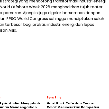
i strategi yang mendorong transformasi industri energi
 World Offshore Week 2026 menghadirkan tujuh teater
ea pameran. Ajang ini juga digelar bersamaan dengan
dan FPSO World Congress sehingga menciptakan salah
 terbesar bagi praktisi industri energi dan lepas
san Asia.
s
Pers Rilis
Lyric Audio: Mengubah
Hard Rock Cafe dan Coca-
aman Mendengarkan
Cola® Meluncurkan Kompetisi