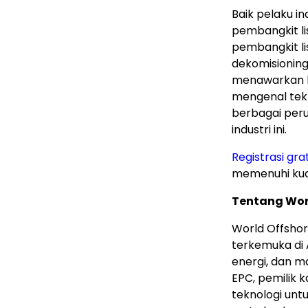
Baik pelaku in
pembangkit lis
pembangkit lis
dekomisioning
menawarkan k
mengenal tekn
berbagai pe
industri ini.
Registrasi grat
memenuhi kuali
Tentang Wor
World Offsho
terkemuka di 
energi, dan m
EPC, pemilik 
teknologi unt