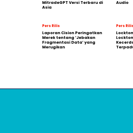
MitradeGPT Versi Terbaru di
Audio
Asia
Pers Rilis
Pers Rili
Laporan Cision Peringatkan
Lockto
Merek tentang ‘Jebakan
Lockton
Fragmentasi Data’ yang
Kecerd
Merugikan
Terpadu