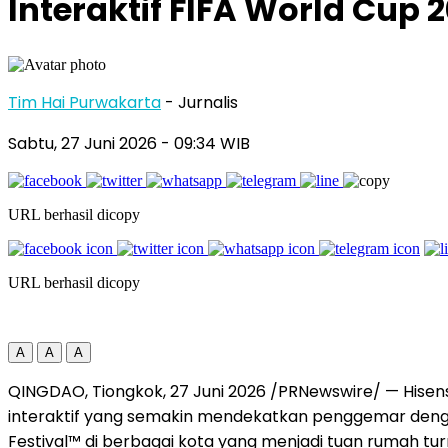
Interaktif FIFA World Cup 
Tim Hai Purwakarta
- Jurnalis
Sabtu, 27 Juni 2026
- 09:34 WIB
URL berhasil dicopy
URL berhasil dicopy
A
A
A
QINGDAO, Tiongkok, 27 Juni 2026 /PRNewswire/ — Hise
interaktif yang semakin mendekatkan penggemar dengan 
Festival™ di berbagai kota yang menjadi tuan rumah tu