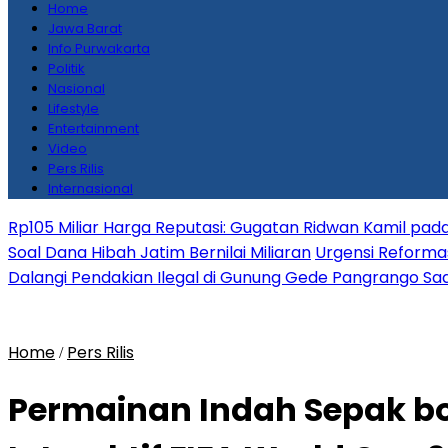
Home
Jawa Barat
Info Purwakarta
Politik
Nasional
Lifestyle
Entertainment
Video
Pers Rilis
Internasional
Rp105 Miliar Harga Reputasi: Gugatan Ridwan Kamil pada
Soal Dana Hibah Jatim Bernilai Miliaran
Urgensi Reformas
Dalangi Pendakian Ilegal di Gunung Gede Pangrango Saa
Home
Pers Rilis
/
Permainan Indah Sepak b