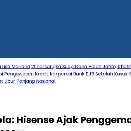
 Lisa Mariana
21 Tersangka Suap Dana Hibah Jatim, Khofi
i Pengawasan Kredit Korporasi Bank BJB Setelah Kasus K
t Libur Panjang Nasional
ola: Hisense Ajak Pengge