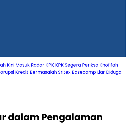
fah Kini Masuk Radar KPK
KPK Segera Periksa Khofifah
orupsi Kredit Bermasalah Sritex
Basecamp Liar Diduga
mar dalam Pengalaman