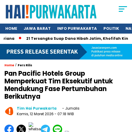
HOME
JAWA BARAT
INFO PURWAKARTA
POLITIK
NA
na
21 Tersangka Suap Dana Hibah Jatim, Khofifah Kini Masuk
/
Home
Pers Rilis
Pan Pacific Hotels Group
Memperkuat Tim Eksekutif untuk
Mendukung Fase Pertumbuhan
Berikutnya
Tim Hai Purwakarta
- Jurnalis
Kamis, 12 Maret 2026
- 07:18 WIB