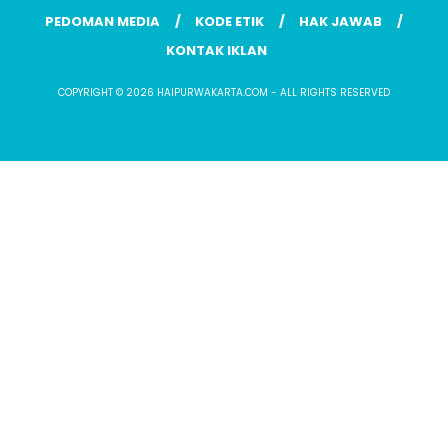
PEDOMAN MEDIA
KODE ETIK
HAK JAWAB
KONTAK IKLAN
COPYRIGHT © 2026 HAIPURWAKARTA.COM - ALL RIGHTS RESERVED