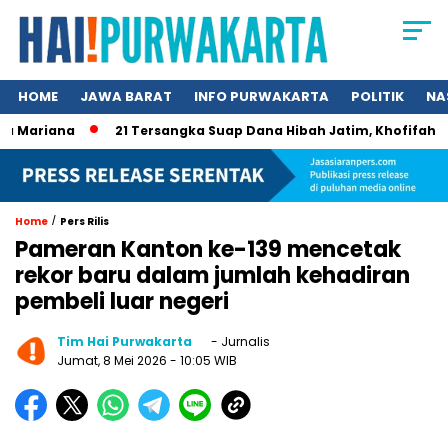
HOME
JAWA BARAT
INFO PURWAKARTA
POLITIK
NA
Mariana
21 Tersangka Suap Dana Hibah Jatim, Khofifah Kini
/
Home
Pers Rilis
Pameran Kanton ke-139 mencetak
rekor baru dalam jumlah kehadiran
pembeli luar negeri
Tim Hai Purwakarta
- Jurnalis
Jumat, 8 Mei 2026
- 10:05 WIB