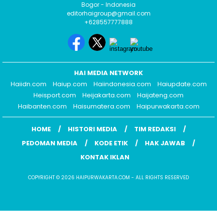
Bogor - Indonesia
editorhaigroup@gmail.com
+628557777888
HAI MEDIA NETWORK
Haiidn.com
Haiup.com
Haiindonesia.com
Haiupdate.com
Heisport.com
Heijakarta.com
Haijateng.com
Haibanten.com
Haisumatera.com
Haipurwakarta.com
HOME
HISTORI MEDIA
TIM REDAKSI
PEDOMAN MEDIA
KODE ETIK
HAK JAWAB
KONTAK IKLAN
COPYRIGHT © 2026 HAIPURWAKARTA.COM - ALL RIGHTS RESERVED