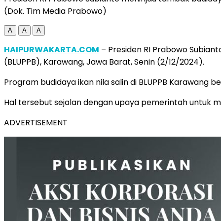
(Dok. Tim Media Prabowo)
A
A
A
HAIPURWAKARTA.COM
– Presiden RI Prabowo Subianto
(BLUPPB), Karawang, Jawa Barat, Senin (2/12/2024).
Program budidaya ikan nila salin di BLUPPB Karawang b
Hal tersebut sejalan dengan upaya pemerintah untuk me
ADVERTISEMENT