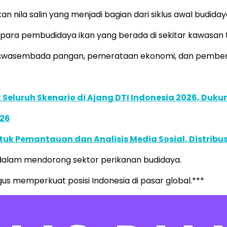
n nila salin yang menjadi bagian dari siklus awal budiday
 para pembudidaya ikan yang berada di sekitar kawasan
uk swasembada pangan, pemerataan ekonomi, dan pember
Seluruh Skenario di Ajang DTI Indonesia 2026, Duk
026
k Pemantauan dan Analisis Media Sosial, Distribusi
dalam mendorong sektor perikanan budidaya.
gus memperkuat posisi Indonesia di pasar global.***