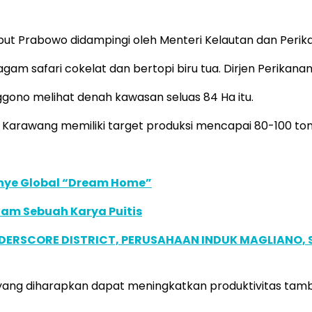
ut Prabowo didampingi oleh Menteri Kelautan dan Perik
am safari cokelat dan bertopi biru tua. Dirjen Perikanan
gono melihat denah kawasan seluas 84 Ha itu.
Karawang memiliki target produksi mencapai 80-100 ton p
anye Global “Dream Home”
lam Sebuah Karya Puitis
NDERSCORE DISTRICT, PERUSAHAAN INDUK MAGLIANO
 yang diharapkan dapat meningkatkan produktivitas tam