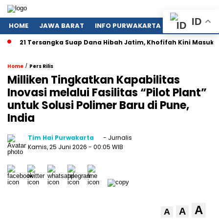
ID
HOME
JAWA BARAT
INFO PURWAKARTA
POLITIK
NA
21 Tersangka Suap Dana Hibah Jatim, Khofifah Kini Masuk Rad
/
Home
Pers Rilis
Milliken Tingkatkan Kapabilitas
Inovasi melalui Fasilitas “Pilot Plant”
untuk Solusi Polimer Baru di Pune,
India
Tim Hai Purwakarta
- Jurnalis
Kamis, 25 Juni 2026
- 00:05 WIB
A
A
A