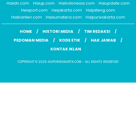
Haiidn.com
Haiup.com
Haiindonesia.com
Haiupdate.com
Heisport.com
Heijakarta.com
Haijateng.com
Haibanten.com
Haisumatera.com
Haipurwakarta.com
HOME
HISTORI MEDIA
TIM REDAKSI
PEDOMAN MEDIA
KODE ETIK
HAK JAWAB
KONTAK IKLAN
COPYRIGHT © 2026 HAIPURWAKARTA.COM - ALL RIGHTS RESERVED