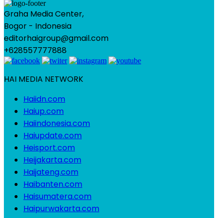
Graha Media Center,
Bogor - Indonesia
editorhaigroup@gmail.com
+628557777888
HAI MEDIA NETWORK
Haiidn.com
Haiup.com
Haiindonesia.com
Haiupdate.com
Heisport.com
Heijakarta.com
Haijateng.com
Haibanten.com
Haisumatera.com
Haipurwakarta.com