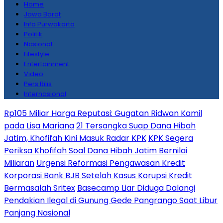
Home
Jawa Barat
Info Purwakarta
Politik
Nasional
Lifestyle
Entertainment
Video
Pers Rilis
Internasional
Rp105 Miliar Harga Reputasi: Gugatan Ridwan Kamil
pada Lisa Mariana
21 Tersangka Suap Dana Hibah
Jatim, Khofifah Kini Masuk Radar KPK
KPK Segera
Periksa Khofifah Soal Dana Hibah Jatim Bernilai
Miliaran
Urgensi Reformasi Pengawasan Kredit
Korporasi Bank BJB Setelah Kasus Korupsi Kredit
Bermasalah Sritex
Basecamp Liar Diduga Dalangi
Pendakian Ilegal di Gunung Gede Pangrango Saat Libur
Panjang Nasional