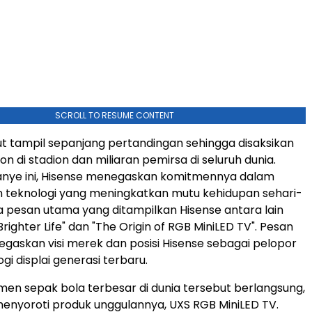
SCROLL TO RESUME CONTENT
t tampil sepanjang pertandingan sehingga disaksikan
n di stadion dan miliaran pemirsa di seluruh dunia.
anye ini, Hisense menegaskan komitmennya dalam
 teknologi yang meningkatkan mutu kehidupan sehari-
a pesan utama yang ditampilkan Hisense antara lain
Brighter Life" dan "The Origin of RGB MiniLED TV". Pesan
gaskan visi merek dan posisi Hisense sebagai pelopor
ogi displai generasi terbaru.
en sepak bola terbesar di dunia tersebut berlangsung,
menyoroti produk unggulannya, UXS RGB MiniLED TV.