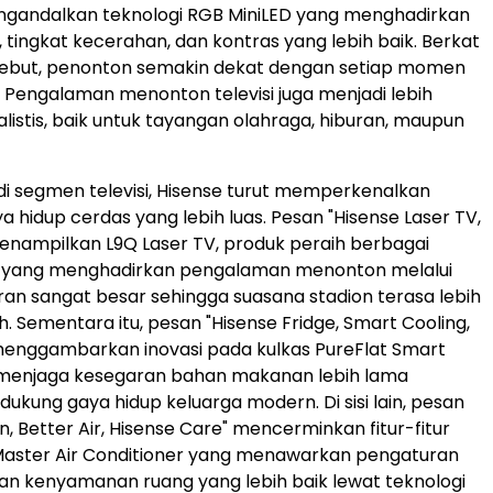
mengandalkan teknologi RGB MiniLED yang menghadirkan
 tingkat kecerahan, dan kontras yang lebih baik. Berkat
rsebut, penonton semakin dekat dengan setiap momen
 Pengalaman menonton televisi juga menjadi lebih
alistis, baik untuk tayangan olahraga, hiburan, maupun
i di segmen televisi, Hisense turut memperkenalkan
a hidup cerdas yang lebih luas. Pesan "Hisense Laser TV,
menampilkan L9Q Laser TV, produk peraih berbagai
yang menghadirkan pengalaman menonton melalui
uran sangat besar sehingga suasana stadion terasa lebih
. Sementara itu, pesan "Hisense Fridge, Smart Cooling,
 menggambarkan inovasi pada kulkas PureFlat Smart
 menjaga kesegaran bahan makanan lebih lama
dukung gaya hidup keluarga modern. Di sisi lain, pesan
n, Better Air, Hisense Care" mencerminkan fitur-fitur
Master Air Conditioner yang menawarkan pengaturan
an kenyamanan ruang yang lebih baik lewat teknologi