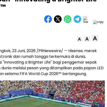
6™
A
A
A
ngkok
,
23 Juni, 2026
/PRNewswire/ — Hisense, merek
ktronik dan rumah tangga terkemuka di dunia,
i "Innovating a Brighter Life" bagi penggemar sepak
uh dunia melalui pesan yang ditampilkan pada papan LED
gan selama FIFA World Cup 2026™ berlangsung.