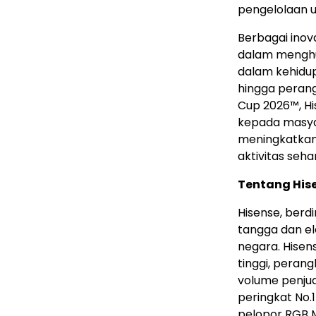
pengelolaan u
Berbagai inov
dalam menghu
dalam kehidupa
hingga perang
Cup 2026™, Hi
kepada masyar
meningkatkan 
aktivitas seha
Tentang His
Hisense, berd
tangga dan ele
negara. Hise
tinggi, perang
volume penjua
peringkat No.
pelopor RGB M