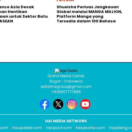
nance Asia Desak
Shueisha Perluas Jangkauan
kan Hentikan
Global melalui MANGA MILLION,
an untuk Sektor Batu
Platform Manga yang
 ASEAN
Tersedia dalam 100 Bahasa
Graha Media Center,
Bogor - Indonesia
editorhaigroup@gmail.com
+628557777888
HAI MEDIA NETWORK
.com
Haiupdate.com
Heisport.com
Heijakarta.com
Haijateng.