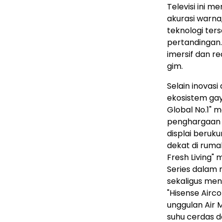
Televisi ini 
akurasi warna,
teknologi te
pertandingan.
imersif dan re
gim.
Selain inovas
ekosistem gay
Global No.1" 
penghargaan 
displai beruk
dekat di rumah
Fresh Living"
Series dalam
sekaligus men
"Hisense Airco
unggulan Air 
suhu cerdas d