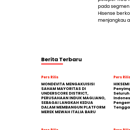
pada segmen i
Hisense berko
menjangkau au
Berita Terbaru
Pers Rilis
Pers Rili
MONDEVITA MENGAKUISISI
HIKSEMI
SAHAM MAYORITAS DI
Penyim
UNDERSCORE DISTRICT,
Seluruh
PERUSAHAAN INDUK MAGLIANO,
Indones
SEBAGAI LANGKAH KEDUA
Pengemb
DALAM MEMBANGUN PLATFORM
Tengga
MEREK MEWAH ITALIA BARU
Pers Rilis
Pers Rili