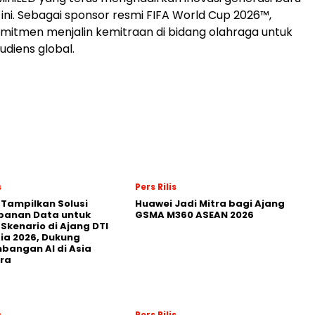
ni. Sebagai sponsor resmi FIFA World Cup 2026™,
mitmen menjalin kemitraan di bidang olahraga untuk
diens global.
s
Pers Rilis
 Tampilkan Solusi
Huawei Jadi Mitra bagi Ajang
panan Data untuk
GSMA M360 ASEAN 2026
 Skenario di Ajang DTI
ia 2026, Dukung
angan AI di Asia
ra
s
Pers Rilis