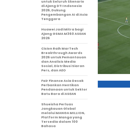
untuk Seluruh Skenario
di Ajang DTI Indonesia
2026, Dukung
Pengembangan AI di Asia
Tenggara
Huawei Jadi Mitra bagi
Ajang GSMA M360 ASEAN
2026
Cision Raih MarTech
Breakthrough Awards
2026 untuk Pemantauan
dan Analisis Media
Sosial, Distribusi Siaran
Pers, dan AEO
Fair Finance Asia Desak
Perbankan Hentikan
Pendanaan untuk Sektor
Batu Bara di ASEAN
Shueisha Perluas
Jangkauan Global
melalui MANGA MILLION,
Platform Manga yang
Tersedia dalam 100
Bahasa