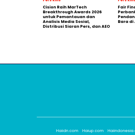
Cision Raih MarTech
Fair Fi
Breakthrough Awards 2026
Perban
untuk Pemantauan dan
Pendana
Analisis Media Sosial,
Bara di
Distribusi Siaran Pers, dan AEO
Haiidn.com
Haiup.com
Haiindonesia