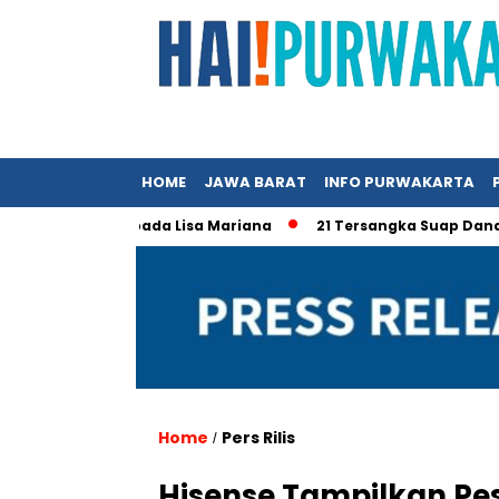
HOME
JAWA BARAT
INFO PURWAKARTA
idwan Kamil pada Lisa Mariana
21 Tersangka Suap Dana Hibah
Home
Pers Rilis
/
Hisense Tampilkan Pes