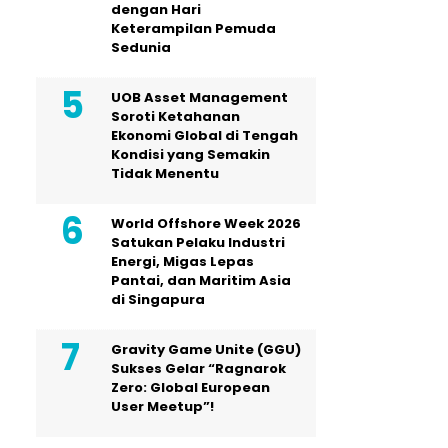
dengan Hari
Keterampilan Pemuda
Sedunia
UOB Asset Management
Soroti Ketahanan
Ekonomi Global di Tengah
Kondisi yang Semakin
Tidak Menentu
World Offshore Week 2026
Satukan Pelaku Industri
Energi, Migas Lepas
Pantai, dan Maritim Asia
di Singapura
Gravity Game Unite (GGU)
Sukses Gelar “Ragnarok
Zero: Global European
User Meetup”!