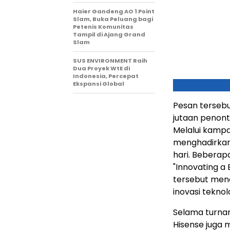
Haier Gandeng AO 1 Point
Slam, Buka Peluang bagi
Petenis Komunitas
Tampil di Ajang Grand
Slam
SUS ENVIRONMENT Raih
Dua Proyek WtE di
Indonesia, Percepat
Ekspansi Global
Pesan tersebu
jutaan penonto
Melalui kamp
menghadirkan
hari. Beberap
"Innovating a 
tersebut mene
inovasi teknol
Selama turnam
Hisense juga 