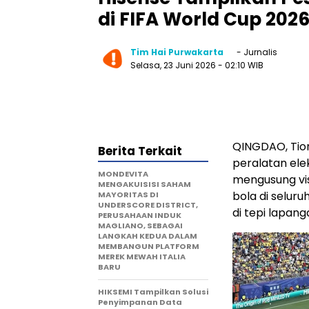
di FIFA World Cup 202
Tim Hai Purwakarta
- Jurnalis
Selasa, 23 Juni 2026
- 02:10 WIB
QINGDAO, Tio
Berita Terkait
peralatan ele
MONDEVITA
mengusung vis
MENGAKUISISI SAHAM
bola di selur
MAYORITAS DI
UNDERSCORE DISTRICT,
di tepi lapan
PERUSAHAAN INDUK
MAGLIANO, SEBAGAI
LANGKAH KEDUA DALAM
MEMBANGUN PLATFORM
MEREK MEWAH ITALIA
BARU
HIKSEMI Tampilkan Solusi
Penyimpanan Data