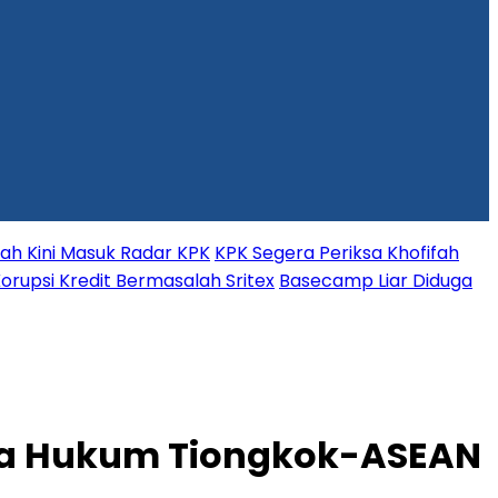
fah Kini Masuk Radar KPK
KPK Segera Periksa Khofifah
orupsi Kredit Bermasalah Sritex
Basecamp Liar Diduga
sama Hukum Tiongkok-ASEAN