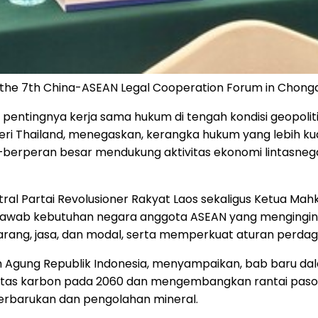
the 7th China-ASEAN Legal Cooperation Forum in Chong
ntingnya kerja sama hukum di tengah kondisi geopoliti
ri Thailand, menegaskan, kerangka hukum yang lebih ku
a—berperan besar mendukung aktivitas ekonomi lintasneg
al Partai Revolusioner Rakyat Laos sekaligus Ketua Mahk
wab kebutuhan negara anggota ASEAN yang menginginka
 barang, jasa, dan modal, serta memperkuat aturan per
h Agung Republik Indonesia, menyampaikan, bab baru da
tas karbon pada 2060 dan mengembangkan rantai pasok k
i terbarukan dan pengolahan mineral.