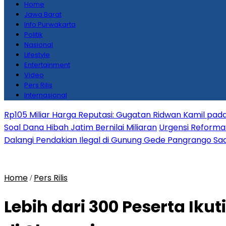
Home
Jawa Barat
Info Purwakarta
Politik
Nasional
Lifestyle
Entertainment
Video
Pers Rilis
Internasional
Rp105 Miliar Harga Reputasi: Gugatan Ridwan Kamil pada
Soal Dana Hibah Jatim Bernilai Miliaran
Urgensi Reformas
Dalangi Pendakian Ilegal di Gunung Gede Pangrango Saa
Home
Pers Rilis
/
Lebih dari 300 Peserta Ik