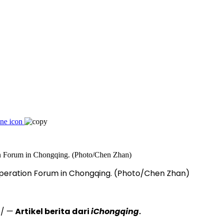
peration Forum in Chongqing. (Photo/Chen Zhan)
e/ —
Artikel berita dari
iChongqing
.