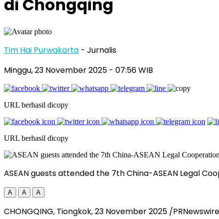
di Chongqing
Tim Hai Purwakarta
- Jurnalis
Minggu, 23 November 2025
- 07:56 WIB
URL berhasil dicopy
URL berhasil dicopy
ASEAN guests attended the 7th China-ASEAN Legal Coo
A
A
A
CHONGQING
, Tiongkok,
23 November 2025
/PRNewswir