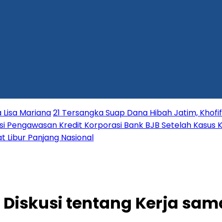
 Lisa Mariana
21 Tersangka Suap Dana Hibah Jatim, Khofi
i Pengawasan Kredit Korporasi Bank BJB Setelah Kasus K
t Libur Panjang Nasional
uti Diskusi tentang Kerja 