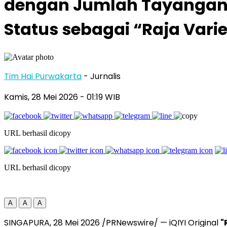
dengan Jumlah Tayangan 6
Status sebagai “Raja Vari
Tim Hai Purwakarta
- Jurnalis
Kamis, 28 Mei 2026
- 01:19 WIB
URL berhasil dicopy
URL berhasil dicopy
A
A
A
SINGAPURA, 28 Mei 2026 /PRNewswire/ — iQIYI Original
"