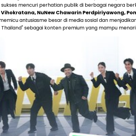
 sukses mencuri perhatian publik di berbagai negara berk
an Vihokratana, NuNew Chawarin Perdpiriyawong, Po
memicu antusiasme besar di media sosial dan menjadikan
 Man Thailand" sebagai konten premium yang mampu menar