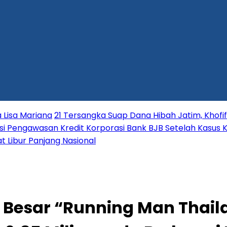
 Lisa Mariana
21 Tersangka Suap Dana Hibah Jatim, Khofi
i Pengawasan Kredit Korporasi Bank BJB Setelah Kasus K
t Libur Panjang Nasional
 Besar “Running Man Thail