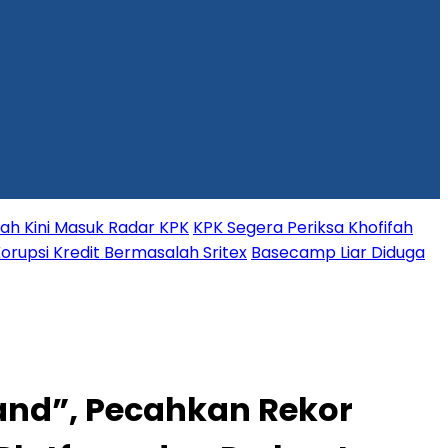
fah Kini Masuk Radar KPK
KPK Segera Periksa Khofifah
orupsi Kredit Bermasalah Sritex
Basecamp Liar Diduga
and”, Pecahkan Rekor