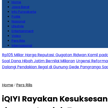
Home
Jawa Barat
Info Purwakarta
Politik
Nasional
Lifestyle
Entertainment
Video
Pers Rilis
Internasional
Rp105 Miliar Harga Reputasi: Gugatan Ridwan Kamil pada
Soal Dana Hibah Jatim Bernilai Miliaran
Urgensi Reformas
Dalangi Pendakian Ilegal di Gunung Gede Pangrango Saa
Home
Pers Rilis
/
iQIYI Rayakan Kesuksesan