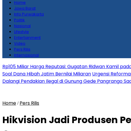
Home
Jawa Barat
Info Purwakarta
Politik
Nasional
Lifestyle
Entertainment
Video
Pers Rilis
Internasional
Rp105 Miliar Harga Reputasi: Gugatan Ridwan Kamil pada
Soal Dana Hibah Jatim Bernilai Miliaran
Urgensi Reformas
Dalangi Pendakian Ilegal di Gunung Gede Pangrango Saa
Home
Pers Rilis
/
Hikvision Jadi Produsen P