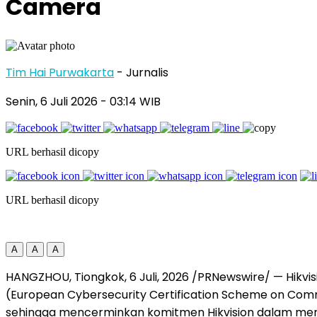
Camera
Tim Hai Purwakarta
- Jurnalis
Senin, 6 Juli 2026
- 03:14 WIB
URL berhasil dicopy
URL berhasil dicopy
A
A
A
HANGZHOU, Tiongkok
,
6 Juli, 2026
/PRNewswire/ — Hikvi
(European Cybersecurity Certification Scheme on Com
sehingga mencerminkan komitmen Hikvision dalam meme