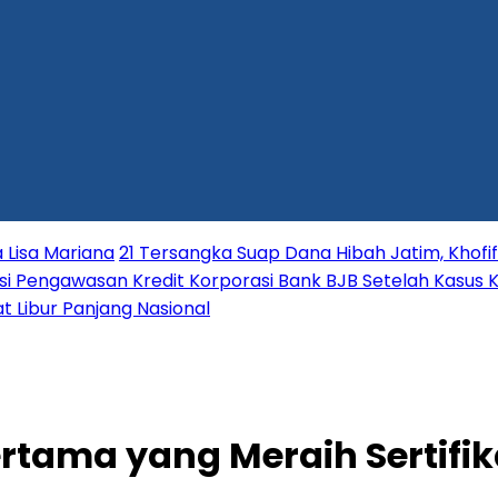
 Lisa Mariana
21 Tersangka Suap Dana Hibah Jatim, Khofi
i Pengawasan Kredit Korporasi Bank BJB Setelah Kasus K
t Libur Panjang Nasional
ertama yang Meraih Sertifi