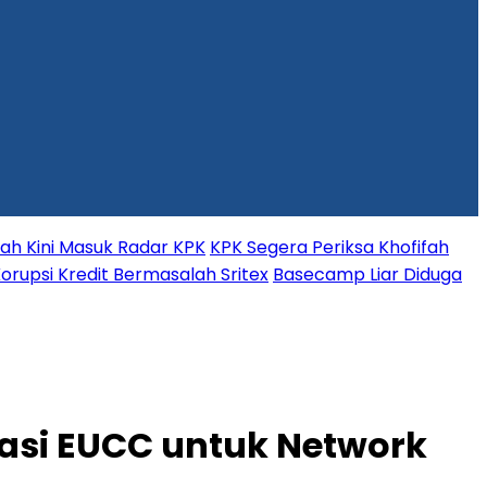
fah Kini Masuk Radar KPK
KPK Segera Periksa Khofifah
orupsi Kredit Bermasalah Sritex
Basecamp Liar Diduga
kasi EUCC untuk Network