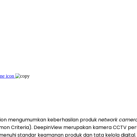
sion mengumumkan keberhasilan produk
network came
mon Criteria). DeepinView merupakan kamera CCTV perta
nuhi standar keamanan produk dan tata kelola digital.