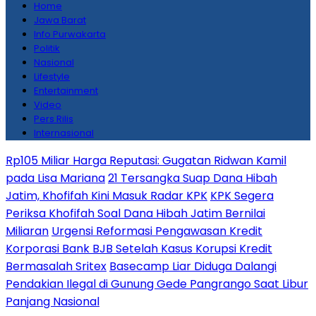
Home
Jawa Barat
Info Purwakarta
Politik
Nasional
Lifestyle
Entertainment
Video
Pers Rilis
Internasional
Rp105 Miliar Harga Reputasi: Gugatan Ridwan Kamil
pada Lisa Mariana
21 Tersangka Suap Dana Hibah
Jatim, Khofifah Kini Masuk Radar KPK
KPK Segera
Periksa Khofifah Soal Dana Hibah Jatim Bernilai
Miliaran
Urgensi Reformasi Pengawasan Kredit
Korporasi Bank BJB Setelah Kasus Korupsi Kredit
Bermasalah Sritex
Basecamp Liar Diduga Dalangi
Pendakian Ilegal di Gunung Gede Pangrango Saat Libur
Panjang Nasional