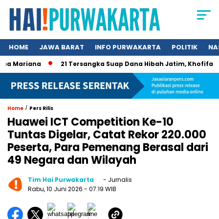
HOME
JAWA BARAT
INFO PURWAKARTA
POLITIK
NA
Mariana
21 Tersangka Suap Dana Hibah Jatim, Khofifah Kini
/
Home
Pers Rilis
Huawei ICT Competition Ke-10
Tuntas Digelar, Catat Rekor 220.000
Peserta, Para Pemenang Berasal dari
49 Negara dan Wilayah
Tim Hai Purwakarta
- Jurnalis
Rabu, 10 Juni 2026
- 07:19 WIB