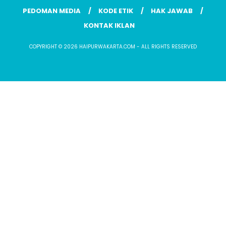
PEDOMAN MEDIA
KODE ETIK
HAK JAWAB
KONTAK IKLAN
COPYRIGHT © 2026 HAIPURWAKARTA.COM - ALL RIGHTS RESERVED