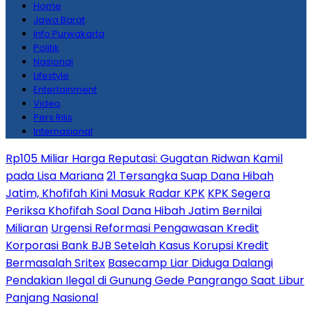
Home
Jawa Barat
Info Purwakarta
Politik
Nasional
Lifestyle
Entertainment
Video
Pers Rilis
Internasional
Rp105 Miliar Harga Reputasi: Gugatan Ridwan Kamil
pada Lisa Mariana
21 Tersangka Suap Dana Hibah
Jatim, Khofifah Kini Masuk Radar KPK
KPK Segera
Periksa Khofifah Soal Dana Hibah Jatim Bernilai
Miliaran
Urgensi Reformasi Pengawasan Kredit
Korporasi Bank BJB Setelah Kasus Korupsi Kredit
Bermasalah Sritex
Basecamp Liar Diduga Dalangi
Pendakian Ilegal di Gunung Gede Pangrango Saat Libur
Panjang Nasional