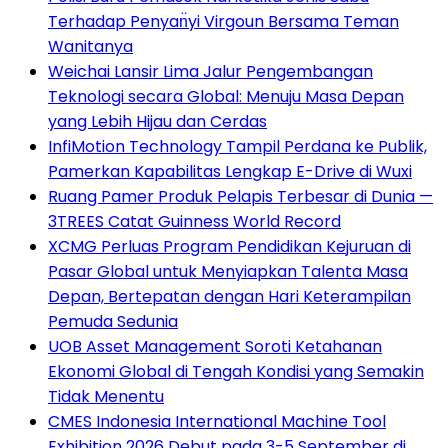
Terhadap Penyan̈yi Virgoun Bersama Teman
Wanitanya
Weichai Lansir Lima Jalur Pengembangan
Teknologi secara Global: Menuju Masa Depan
yang Lebih Hijau dan Cerdas
InfiMotion Technology Tampil Perdana ke Publik,
Pamerkan Kapabilitas Lengkap E-Drive di Wuxi
Ruang Pamer Produk Pelapis Terbesar di Dunia —
3TREES Catat Guinness World Record
XCMG Perluas Program Pendidikan Kejuruan di
Pasar Global untuk Menyiapkan Talenta Masa
Depan, Bertepatan dengan Hari Keterampilan
Pemuda Sedunia
UOB Asset Management Soroti Ketahanan
Ekonomi Global di Tengah Kondisi yang Semakin
Tidak Menentu
CMES Indonesia International Machine Tool
Exhibition 2026 Debut pada 3-5 September di