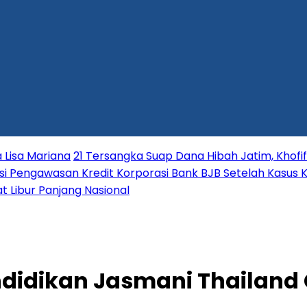
 Lisa Mariana
21 Tersangka Suap Dana Hibah Jatim, Khofi
i Pengawasan Kredit Korporasi Bank BJB Setelah Kasus K
t Libur Panjang Nasional
didikan Jasmani Thailand G