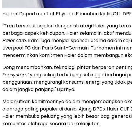
Haier x Department of Physical Education Kicks Off ‘DPE
"Tren tersebut sejalan dengan strategi Haier yang teru
berbagai aspek kehidupan. Haier selama ini aktif mend
Haier Cup
. Kami juga menjadi sponsor utama dalam seju
Liverpool FC dan Paris Saint-Germain. Turnamen ini mem
mencerminkan komitmen Haier dalam membangun ekosis
Dong menambahkan, teknologi pintar berperan pentin
Ecosystem’
yang saling terhubung sehingga berbagai p
penggunaan, mengurangi konsumsi energi yang tidak p
dalam jangka panjang," ujarnya.
Melanjutkan komitmennya dalam mengembangkan ekosis
olahraga paling populer di dunia. Ajang DPE x Haier CU
Haier membuka peluang yang lebih besar bagi gener
komunitas olahraga secara berkelanjutan.