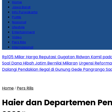
Home
Jawa Barat
Info Purwakarta
Politik
Nasional
Lifestyle
Entertainment
Video
Pers Rilis
Internasional
Rp105 Miliar Harga Reputasi: Gugatan Ridwan Kamil pada
Soal Dana Hibah Jatim Bernilai Miliaran
Urgensi Reformas
Dalangi Pendakian Ilegal di Gunung Gede Pangrango Saa
Home
Pers Rilis
/
Haier dan Departemen Pen