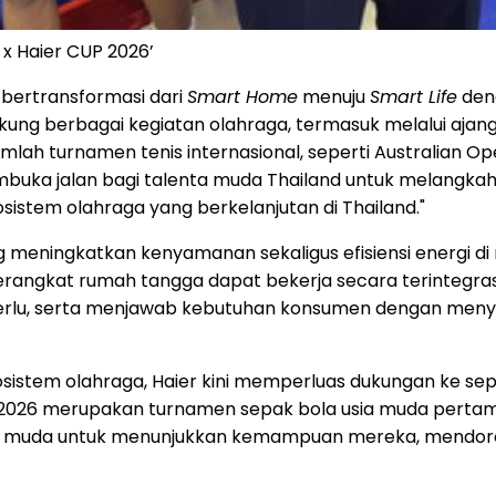
 x Haier CUP 2026’
s bertransformasi dari
Smart Home
menuju
Smart Life
den
ukung berbagai kegiatan olahraga, termasuk melalui aja
mlah turnamen tenis internasional, seperti Australian Op
buka jalan bagi talenta muda Thailand untuk melangkah ke
tem olahraga yang berkelanjutan di Thailand."
g meningkatkan kenyamanan sekaligus efisiensi energi
erangkat rumah tangga dapat bekerja secara terintegra
erlu, serta menjawab kebutuhan konsumen dengan menye
tem olahraga, Haier kini memperluas dukungan ke sep
P 2026 merupakan turnamen sepak bola usia muda pertama 
asi muda untuk menunjukkan kemampuan mereka, mendor