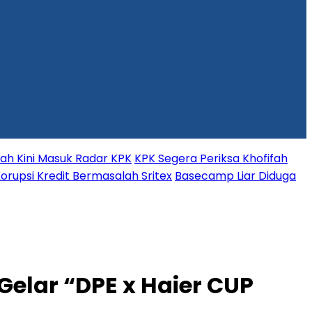
fah Kini Masuk Radar KPK
KPK Segera Periksa Khofifah
orupsi Kredit Bermasalah Sritex
Basecamp Liar Diduga
elar “DPE x Haier CUP