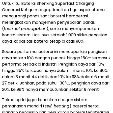
Untuk itu, Baterai Shenxing Superfast Charging
Generasi Ketiga mengoptimalkan tiga aspek utama:
mengurangi panas saat baterai beroperasi,
meningkatkan manajemen penyebaran panas
(
thermal propagation
), serta menyempurnakan
kontrol sistem. Hasilnya, setelah 1.000 siklus pengisian
daya, kapasitas baterai tetap di atas 90%.
Secara performa, baterai ini mencapai laju pengisian
daya setara 10C dengan puncak hingga 15C—termasuk
performa terbaik di industri. Pengisian daya dari 10%
hingga 35% tercapai hanya dalam 1 menit, 10% ke 80%
dalam 3 menit 44 detik, dan 10% ke 98% dalam 6 menit
27 detik. Bahkan, pada suhu −30°C, pengisian daya dari
20% ke 98% hanya membutuhkan sekitar 9 menit.
Teknologi ini juga dipadukan dengan sistem
pemanasan mandiri (
self-heating
) baterai serta
jaringan pengisian dan penukaran baterai terintegrasi