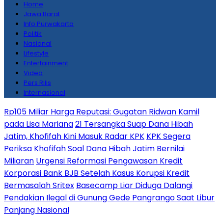
Home
Jawa Barat
Info Purwakarta
Politik
Nasional
Lifestyle
Entertainment
Video
Pers Rilis
Internasional
Rp105 Miliar Harga Reputasi: Gugatan Ridwan Kamil
pada Lisa Mariana
21 Tersangka Suap Dana Hibah
Jatim, Khofifah Kini Masuk Radar KPK
KPK Segera
Periksa Khofifah Soal Dana Hibah Jatim Bernilai
Miliaran
Urgensi Reformasi Pengawasan Kredit
Korporasi Bank BJB Setelah Kasus Korupsi Kredit
Bermasalah Sritex
Basecamp Liar Diduga Dalangi
Pendakian Ilegal di Gunung Gede Pangrango Saat Libur
Panjang Nasional