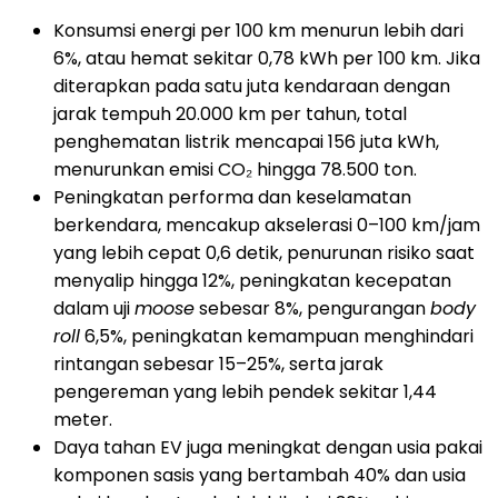
Konsumsi energi per 100 km menurun lebih dari
6%, atau hemat sekitar 0,78 kWh per 100 km. Jika
diterapkan pada satu juta kendaraan dengan
jarak tempuh 20.000 km per tahun, total
penghematan listrik mencapai 156 juta kWh,
menurunkan emisi CO₂ hingga 78.500 ton.
Peningkatan performa dan keselamatan
berkendara, mencakup akselerasi 0–100 km/jam
yang lebih cepat 0,6 detik, penurunan risiko saat
menyalip hingga 12%, peningkatan kecepatan
dalam uji
moose
sebesar 8%, pengurangan
body
roll
6,5%, peningkatan kemampuan menghindari
rintangan sebesar 15–25%, serta jarak
pengereman yang lebih pendek sekitar 1,44
meter.
Daya tahan EV juga meningkat dengan usia pakai
komponen sasis yang bertambah 40% dan usia