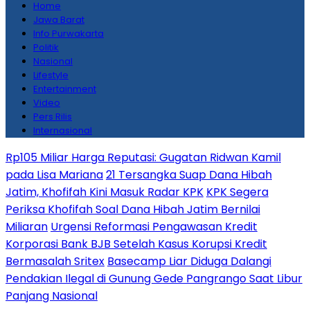
Home
Jawa Barat
Info Purwakarta
Politik
Nasional
Lifestyle
Entertainment
Video
Pers Rilis
Internasional
Rp105 Miliar Harga Reputasi: Gugatan Ridwan Kamil
pada Lisa Mariana
21 Tersangka Suap Dana Hibah
Jatim, Khofifah Kini Masuk Radar KPK
KPK Segera
Periksa Khofifah Soal Dana Hibah Jatim Bernilai
Miliaran
Urgensi Reformasi Pengawasan Kredit
Korporasi Bank BJB Setelah Kasus Korupsi Kredit
Bermasalah Sritex
Basecamp Liar Diduga Dalangi
Pendakian Ilegal di Gunung Gede Pangrango Saat Libur
Panjang Nasional