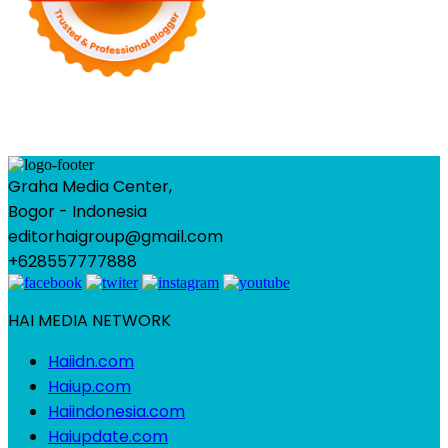
Graha Media Center,
Bogor - Indonesia
editorhaigroup@gmail.com
+628557777888
HAI MEDIA NETWORK
Haiidn.com
Haiup.com
Haiindonesia.com
Haiupdate.com