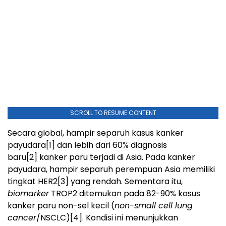
SCROLL TO RESUME CONTENT
Secara global, hampir separuh kasus kanker
payudara
[1]
dan lebih dari 60% diagnosis
baru
[2]
kanker paru terjadi di Asia. Pada kanker
payudara, hampir separuh perempuan Asia memiliki
tingkat HER2
[3]
yang rendah. Sementara itu,
biomarker
TROP2 ditemukan pada 82-90% kasus
kanker paru non-sel kecil (
non-small cell lung
cancer
/NSCLC)
[4]
. Kondisi ini menunjukkan