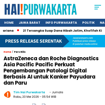
HOME
JAWA BARAT
INFO PURWAKARTA
POLITIK
NA
iana
21 Tersangka Suap Dana Hibah Jatim, Khofifah Kini Mas
/
Home
Pers Rilis
AstraZeneca dan Roche Diagnostics
Asia Pacific Pacific Perkuat
Pengembangan Patologi Digital
Berbasis AI untuk Kanker Payudara
dan Paru
Tim Hai Purwakarta
- Jurnalis
Rabu, 20 Mei 2026
- 05:54 WIB