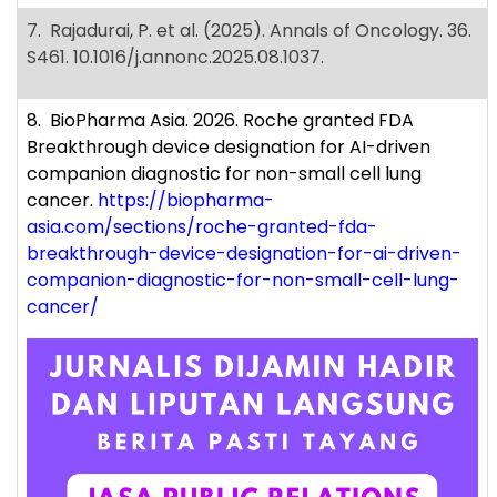
7. Rajadurai, P. et al. (2025). Annals of Oncology. 36.
S461. 10.1016/j.annonc.2025.08.1037.
8. BioPharma Asia. 2026. Roche granted FDA
Breakthrough device designation for AI-driven
companion diagnostic for non-small cell lung
cancer.
https://biopharma-
asia.com/sections/roche-granted-fda-
breakthrough-device-designation-for-ai-driven-
companion-diagnostic-for-non-small-cell-lung-
cancer/