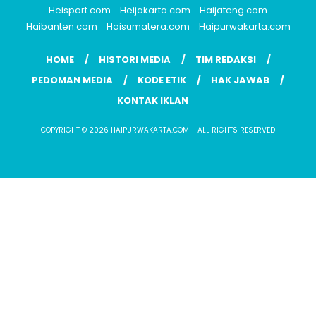
Heisport.com
Heijakarta.com
Haijateng.com
Haibanten.com
Haisumatera.com
Haipurwakarta.com
HOME
HISTORI MEDIA
TIM REDAKSI
PEDOMAN MEDIA
KODE ETIK
HAK JAWAB
KONTAK IKLAN
COPYRIGHT © 2026 HAIPURWAKARTA.COM - ALL RIGHTS RESERVED