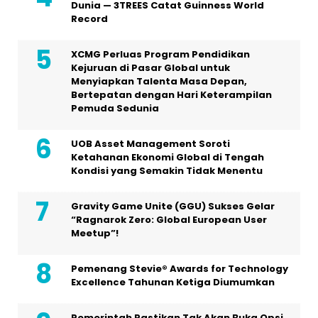
Dunia — 3TREES Catat Guinness World
Record
XCMG Perluas Program Pendidikan
Kejuruan di Pasar Global untuk
Menyiapkan Talenta Masa Depan,
Bertepatan dengan Hari Keterampilan
Pemuda Sedunia
UOB Asset Management Soroti
Ketahanan Ekonomi Global di Tengah
Kondisi yang Semakin Tidak Menentu
Gravity Game Unite (GGU) Sukses Gelar
“Ragnarok Zero: Global European User
Meetup”!
Pemenang Stevie® Awards for Technology
Excellence Tahunan Ketiga Diumumkan
Pemerintah Pastikan Tak Akan Buka Opsi