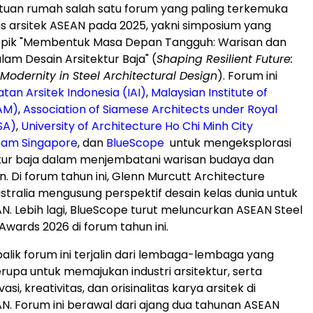
tuan rumah salah satu
forum
yang paling terkemuka
s arsitek ASEAN pada 2025, yakni simposium yang
ik "Membentuk Masa Depan Tangguh: Warisan dan
lam Desain Arsitektur Baja" (
Shaping Resilient Future:
Modernity in Steel Architectural Design
).
Forum
ini
atan Arsitek Indonesia (IAI)
,
Malaysian Institute of
PAM)
,
Association of Siamese Architects under Royal
SA)
,
University of Architecture Ho Chi Minh City
am Singapore
, dan
BlueScope
untuk mengeksplorasi
tur baja dalam menjembatani warisan budaya dan
n. Di
forum
tahun ini, Glenn Murcutt Architecture
stralia mengusung perspektif desain kelas dunia untuk
. Lebih lagi, BlueScope turut meluncurkan ASEAN Steel
 Awards 2026 di
forum
tahun ini.
balik
forum
ini terjalin dari lembaga-lembaga yang
serupa untuk memajukan industri arsitektur, serta
si, kreativitas, dan orisinalitas karya arsitek di
AN.
Forum
ini berawal dari ajang dua tahunan ASEAN