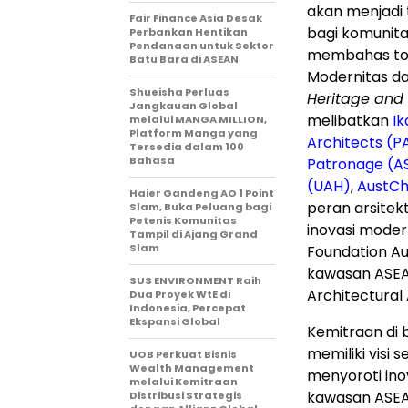
akan menjadi 
Fair Finance Asia Desak
bagi komunita
Perbankan Hentikan
Pendanaan untuk Sektor
membahas top
Batu Bara di ASEAN
Modernitas da
Shueisha Perluas
Heritage and 
Jangkauan Global
melibatkan
Ik
melalui MANGA MILLION,
Platform Manga yang
Architects (
Tersedia dalam 100
Bahasa
Patronage (A
(UAH)
,
AustCh
Haier Gandeng AO 1 Point
peran arsitek
Slam, Buka Peluang bagi
Petenis Komunitas
inovasi moder
Tampil di Ajang Grand
Slam
Foundation Au
kawasan ASEAN
SUS ENVIRONMENT Raih
Architectural
Dua Proyek WtE di
Indonesia, Percepat
Ekspansi Global
Kemitraan di 
memiliki visi 
UOB Perkuat Bisnis
Wealth Management
menyoroti inova
melalui Kemitraan
kawasan ASE
Distribusi Strategis