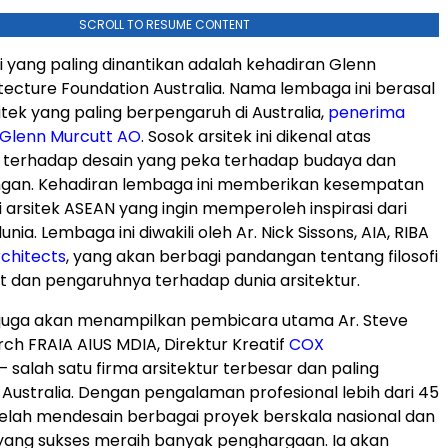
SCROLL TO RESUME CONTENT
si yang paling dinantikan adalah kehadiran Glenn
tecture Foundation Australia. Nama lembaga ini berasal
itek yang paling berpengaruh di Australia,
penerima
, Glenn Murcutt AO
. Sosok arsitek ini dikenal atas
terhadap desain yang peka terhadap budaya dan
ngan. Kehadiran lembaga ini memberikan kesempatan
 arsitek ASEAN yang ingin memperoleh inspirasi dari
dunia. Lembaga ini diwakili oleh Ar.
Nick Sissons
, AIA, RIBA
rchitects
, yang akan berbagi pandangan tentang filosofi
t dan pengaruhnya terhadap dunia arsitektur.
i juga akan menampilkan pembicara utama Ar.
Steve
Arch FRAIA AIUS MDIA, Direktur Kreatif
COX
 salah satu firma arsitektur terbesar dan paling
i
Australia
. Dengan pengalaman profesional lebih dari 45
telah mendesain berbagai proyek berskala nasional dan
 yang sukses meraih banyak penghargaan. Ia akan