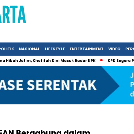
POLITIK
NASIONAL
LIFESTYLE
ENTERTAINMENT
VIDEO
PERS
ah Jatim, Khofifah Kini Masuk Radar KPK
KPK Segera Periksa
SEAN Bergabung dalam