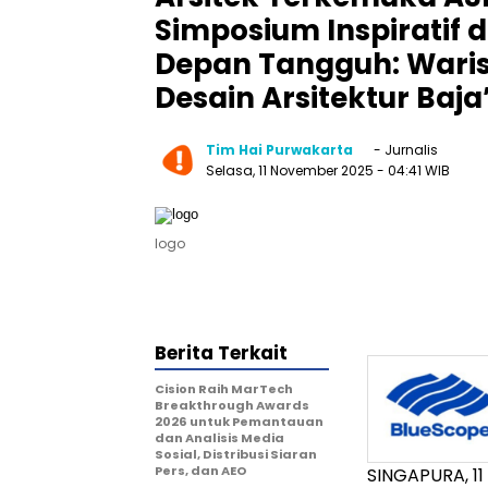
Simposium Inspiratif
Depan Tangguh: Wari
Desain Arsitektur Baja
Tim Hai Purwakarta
- Jurnalis
Selasa, 11 November 2025
- 04:41 WIB
logo
Berita Terkait
Cision Raih MarTech
Breakthrough Awards
2026 untuk Pemantauan
dan Analisis Media
Sosial, Distribusi Siaran
Pers, dan AEO
SINGAPURA
,
1