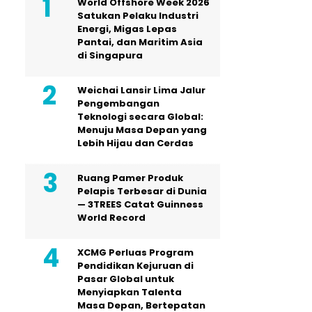
World Offshore Week 2026
Satukan Pelaku Industri
Energi, Migas Lepas
Pantai, dan Maritim Asia
di Singapura
Weichai Lansir Lima Jalur
Pengembangan
Teknologi secara Global:
Menuju Masa Depan yang
Lebih Hijau dan Cerdas
Ruang Pamer Produk
Pelapis Terbesar di Dunia
— 3TREES Catat Guinness
World Record
XCMG Perluas Program
Pendidikan Kejuruan di
Pasar Global untuk
Menyiapkan Talenta
Masa Depan, Bertepatan