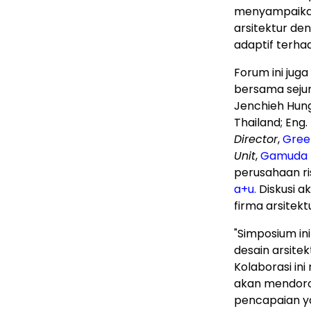
menyampaikan
arsitektur de
adaptif terha
Forum
ini jug
bersama sejum
Jenchieh Hun
Thailand
; Eng
Director
,
Gree
Unit
,
Gamuda 
perusahaan ri
a+u.
Diskusi ak
firma arsitekt
"Simposium in
desain arsite
Kolaborasi in
akan mendoro
pencapaian ya