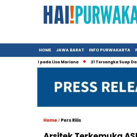
HOME
JAWA BARAT
INFO PURWAKARTA
 Ridwan Kamil pada Lisa Mariana
21 Tersangka Suap Dana Hib
Home
Pers Rilis
/
Arsitek Terkemuka A