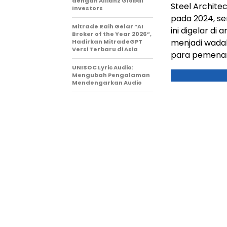
dengan Allianz Global
Steel Archite
Investors
pada 2024, se
Mitrade Raih Gelar “AI
ini digelar di
Broker of the Year 2026”,
menjadi wadah
Hadirkan MitradeGPT
Versi Terbaru di Asia
para pemenan
UNISOC Lyric Audio:
Mengubah Pengalaman
Mendengarkan Audio