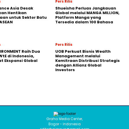
s
Pers Rilis
nance Asia Desak
Shueisha Perluas Jangkauan
kan Hentikan
Global melalui MANGA MILLION,
an untuk Sektor Batu
Platform Manga yang
 ASEAN
Tersedia dalam 100 Bahasa
s
Pers Rilis
VIRONMENT Raih Dua
UOB Perkuat Bisnis Wealth
WtE di Indonesia,
Management melalui
t Ekspansi Global
Kemitraan Distribusi Strategis
dengan Allianz Global
Investors
Graha Media Center,
Bogor - Indonesia