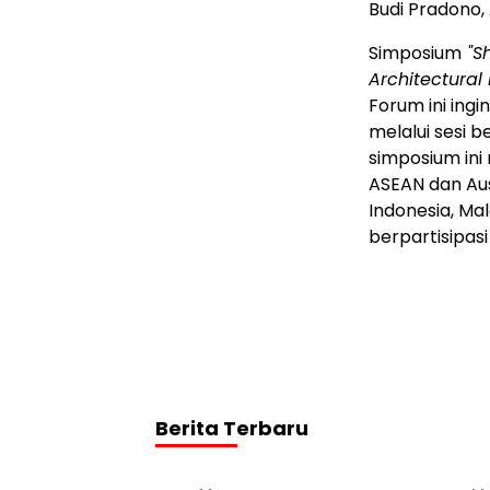
Budi Pradono, A
Simposium
"Sh
Architectural
Forum
ini ing
melalui sesi 
simposium in
ASEAN dan
Au
Indonesia
,
Mal
berpartisipasi
Berita Terbaru