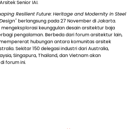
rsitek Senior IAI.
aping Resilient Future: Heritage and Modernity in Steel
 Design"
berlangsung pada 27 November di
Jakarta
.
in mengeksplorasi keunggulan desain arsitektur baja
berbagi pengalaman. Berbeda dari
forum
arsitektur lain,
i mempererat hubungan antara komunitas arsitek
stralia
. Sekitar 150 delegasi industri dari
Australia
,
aysia
, Singapura,
Thailand
, dan
Vietnam
akan
 di
forum
ini.