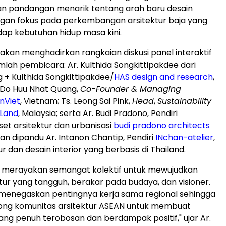
 pandangan menarik tentang arah baru desain
ngan fokus pada perkembangan arsitektur baja yang
dap kebutuhan hidup masa kini.
a akan menghadirkan rangkaian diskusi panel interaktif
lah pembicara: Ar. Kulthida Songkittipakdee dari
g
+ Kulthida Songkittipakdee/
HAS design and research
,
. Do Huu Nhat Quang,
Co-Founder & Managing
nViet
,
Vietnam
; Ts. Leong Sai Pink,
Head
,
Sustainability
Land
,
Malaysia
; serta Ar. Budi Pradono, Pendiri
set arsitektur dan urbanisasi
budi pradono architects
an dipandu Ar. Intanon Chantip, Pendiri
INchan-atelier
,
ur dan desain interior yang berbasis di
Thailand
.
i merayakan semangat kolektif untuk mewujudkan
ktur yang tangguh, berakar pada budaya, dan visioner.
i menegaskan pentingnya kerja sama regional sehingga
ng komunitas arsitektur ASEAN untuk membuat
ng penuh terobosan dan berdampak positif," ujar Ar.