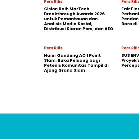
Pers Rilis
Pers Rili
Cision Raih MarTech
Fair Fi
Breakthrough Awards 2026
Perban
untuk Pemantauan dan
Pendana
Analisis Media Sosial,
Bara di
Distribusi Siaran Pers, dan AEO
Pers Rilis
Pers Rili
Haier Gandeng AO 1 Point
SUS EN
Slam, Buka Peluang bagi
Proyek 
Petenis Komunitas Tampil di
Percepa
Ajang Grand Slam