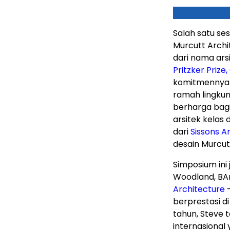
Salah satu se
Murcutt Archi
dari nama ars
Pritzker Prize
komitmennya 
ramah lingku
berharga bagi
arsitek kelas 
dari
Sissons A
desain Murcut
Simposium in
Woodland
, B
Architecture
—
berprestasi d
tahun, Steve 
internasional