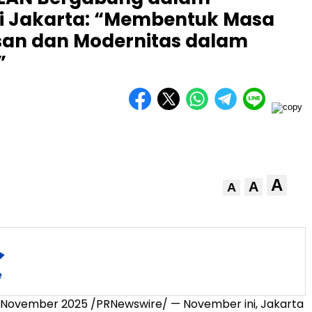
 di Jakarta: “Membentuk Masa
san dan Modernitas dalam
”
A
A
A
1 November 2025
/PRNewswire/ — November ini,
Jakarta