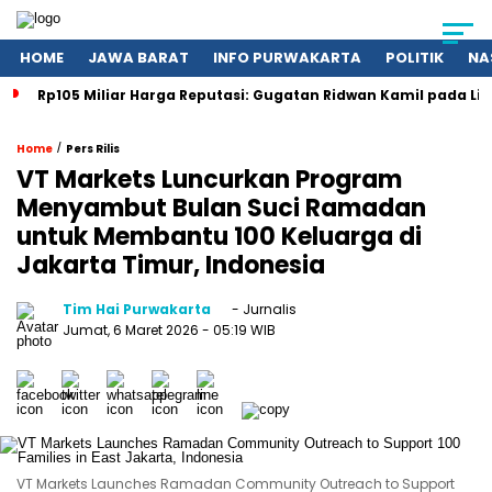
HOME
JAWA BARAT
INFO PURWAKARTA
POLITIK
NA
Rp105 Miliar Harga Reputasi: Gugatan Ridwan Kamil pada Li
/
Home
Pers Rilis
VT Markets Luncurkan Program
Menyambut Bulan Suci Ramadan
untuk Membantu 100 Keluarga di
Jakarta Timur, Indonesia
Tim Hai Purwakarta
- Jurnalis
Jumat, 6 Maret 2026
- 05:19 WIB
VT Markets Launches Ramadan Community Outreach to Support