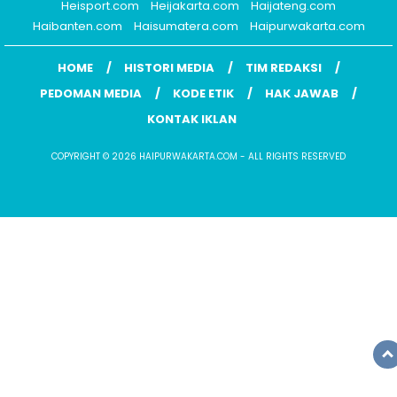
Heisport.com
Heijakarta.com
Haijateng.com
Haibanten.com
Haisumatera.com
Haipurwakarta.com
HOME
HISTORI MEDIA
TIM REDAKSI
PEDOMAN MEDIA
KODE ETIK
HAK JAWAB
KONTAK IKLAN
COPYRIGHT © 2026 HAIPURWAKARTA.COM - ALL RIGHTS RESERVED