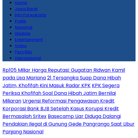
Home
Jawa Barat
Info Purwakarta
Politik
Nasional
Lifestyle
Entertainment
Video
Pers Rilis
Internasional
Rp105 Miliar Harga Reputasi: Gugatan Ridwan Kamil
pada Lisa Mariana
21 Tersangka Suap Dana Hibah
Jatim, Khofifah Kini Masuk Radar KPK
KPK Segera
Periksa Khofifah Soal Dana Hibah Jatim Bernilai
Miliaran
Urgensi Reformasi Pengawasan Kredit
Korporasi Bank BJB Setelah Kasus Korupsi Kredit
Bermasalah Sritex
Basecamp Liar Diduga Dalangi
Pendakian Ilegal di Gunung Gede Pangrango Saat Libur
Panjang Nasional