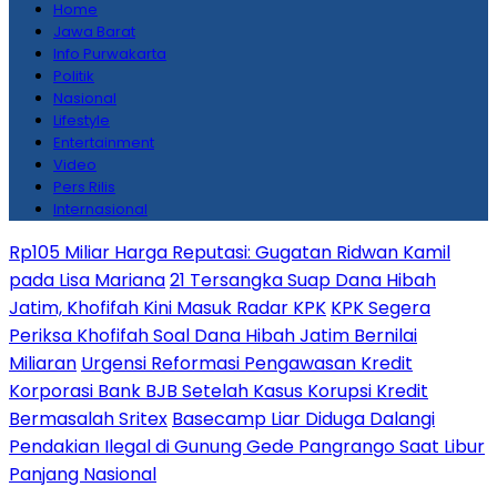
Home
Jawa Barat
Info Purwakarta
Politik
Nasional
Lifestyle
Entertainment
Video
Pers Rilis
Internasional
Rp105 Miliar Harga Reputasi: Gugatan Ridwan Kamil
pada Lisa Mariana
21 Tersangka Suap Dana Hibah
Jatim, Khofifah Kini Masuk Radar KPK
KPK Segera
Periksa Khofifah Soal Dana Hibah Jatim Bernilai
Miliaran
Urgensi Reformasi Pengawasan Kredit
Korporasi Bank BJB Setelah Kasus Korupsi Kredit
Bermasalah Sritex
Basecamp Liar Diduga Dalangi
Pendakian Ilegal di Gunung Gede Pangrango Saat Libur
Panjang Nasional