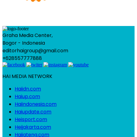
Graha Media Center,
Bogor - Indonesia
editorhaigroup@gmail.com
+628557777888
HAI MEDIA NETWORK
Haiidn.com
Haiup.com
Haiindonesia.com
Haiupdate.com
Heisport.com
Heijakarta.com
Haijateng.com