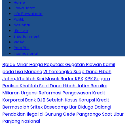
Home
Jawa Barat
Info Purwakarta
Politik
Nasional
Lifestyle
Entertainment
Video
Pers Rilis
Internasional
Rp105 Miliar Harga Reputasi: Gugatan Ridwan Kamil
pada Lisa Mariana
21 Tersangka Suap Dana Hibah
Jatim, Khofifah Kini Masuk Radar KPK
KPK Segera
Periksa Khofifah Soal Dana Hibah Jatim Bernilai
Miliaran
Urgensi Reformasi Pengawasan Kredit
Korporasi Bank BJB Setelah Kasus Korupsi Kredit
Bermasalah Sritex
Basecamp Liar Diduga Dalangi
Pendakian Ilegal di Gunung Gede Pangrango Saat Libur
Panjang Nasional