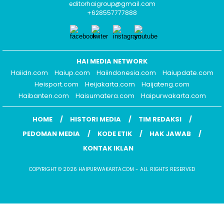
editorhaigroup@gmail.com
+628557777888
HAI MEDIA NETWORK
Haiidn.com
Haiup.com
Haiindonesia.com
Haiupdate.com
Heisport.com
Heijakarta.com
Haijateng.com
Haibanten.com
Haisumatera.com
Haipurwakarta.com
HOME
HISTORI MEDIA
TIM REDAKSI
PEDOMAN MEDIA
KODE ETIK
HAK JAWAB
KONTAK IKLAN
COPYRIGHT © 2026 HAIPURWAKARTA.COM - ALL RIGHTS RESERVED