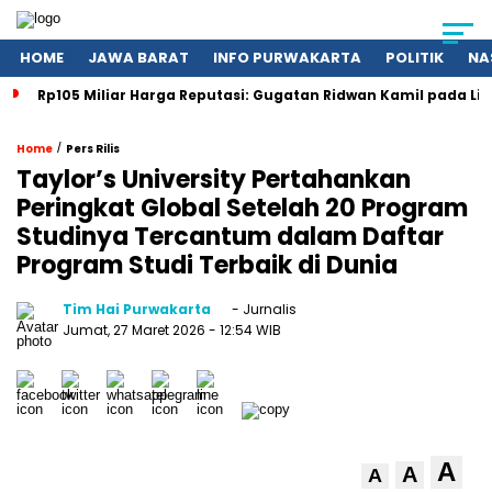
HOME
JAWA BARAT
INFO PURWAKARTA
POLITIK
NA
Rp105 Miliar Harga Reputasi: Gugatan Ridwan Kamil pada Li
/
Home
Pers Rilis
Taylor’s University Pertahankan
Peringkat Global Setelah 20 Program
Studinya Tercantum dalam Daftar
Program Studi Terbaik di Dunia
Tim Hai Purwakarta
- Jurnalis
Jumat, 27 Maret 2026
- 12:54 WIB
A
A
A