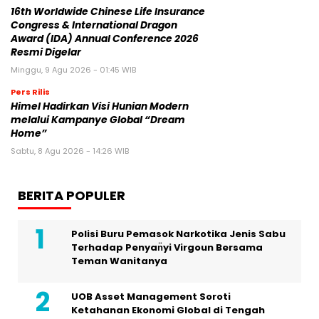
16th Worldwide Chinese Life Insurance
Congress & International Dragon
Award (IDA) Annual Conference 2026
Resmi Digelar
Minggu, 9 Agu 2026 - 01:45 WIB
Pers Rilis
Himel Hadirkan Visi Hunian Modern
melalui Kampanye Global “Dream
Home”
Sabtu, 8 Agu 2026 - 14:26 WIB
BERITA POPULER
Polisi Buru Pemasok Narkotika Jenis Sabu
Terhadap Penyan̈yi Virgoun Bersama
Teman Wanitanya
UOB Asset Management Soroti
Ketahanan Ekonomi Global di Tengah