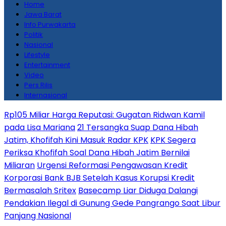
Home
Jawa Barat
Info Purwakarta
Politik
Nasional
Lifestyle
Entertainment
Video
Pers Rilis
Internasional
Rp105 Miliar Harga Reputasi: Gugatan Ridwan Kamil
pada Lisa Mariana
21 Tersangka Suap Dana Hibah
Jatim, Khofifah Kini Masuk Radar KPK
KPK Segera
Periksa Khofifah Soal Dana Hibah Jatim Bernilai
Miliaran
Urgensi Reformasi Pengawasan Kredit
Korporasi Bank BJB Setelah Kasus Korupsi Kredit
Bermasalah Sritex
Basecamp Liar Diduga Dalangi
Pendakian Ilegal di Gunung Gede Pangrango Saat Libur
Panjang Nasional