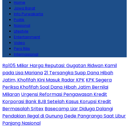
Home
Jawa Barat
Info Purwakarta
Politik
Nasional
Lifestyle
Entertainment
Video
Pers Rilis
Internasional
Rp105 Miliar Harga Reputasi: Gugatan Ridwan Kamil
pada Lisa Mariana
21 Tersangka Suap Dana Hibah
Jatim, Khofifah Kini Masuk Radar KPK
KPK Segera
Periksa Khofifah Soal Dana Hibah Jatim Bernilai
Miliaran
Urgensi Reformasi Pengawasan Kredit
Korporasi Bank BJB Setelah Kasus Korupsi Kredit
Bermasalah Sritex
Basecamp Liar Diduga Dalangi
Pendakian Ilegal di Gunung Gede Pangrango Saat Libur
Panjang Nasional