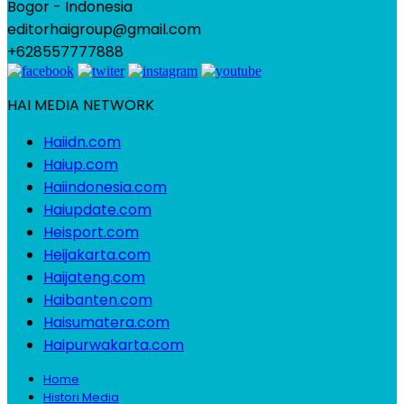
Bogor - Indonesia
editorhaigroup@gmail.com
+628557777888
HAI MEDIA NETWORK
Haiidn.com
Haiup.com
Haiindonesia.com
Haiupdate.com
Heisport.com
Heijakarta.com
Haijateng.com
Haibanten.com
Haisumatera.com
Haipurwakarta.com
Home
Histori Media