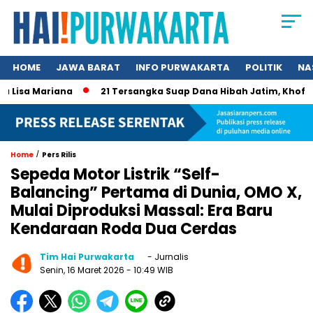
HOME
JAWA BARAT
INFO PURWAKARTA
POLITIK
NA
sa Mariana
21 Tersangka Suap Dana Hibah Jatim, Khofifah K
/
Home
Pers Rilis
Sepeda Motor Listrik “Self-
Balancing” Pertama di Dunia, OMO X,
Mulai Diproduksi Massal: Era Baru
Kendaraan Roda Dua Cerdas
Tim Hai Purwakarta
- Jurnalis
Senin, 16 Maret 2026
- 10:49 WIB