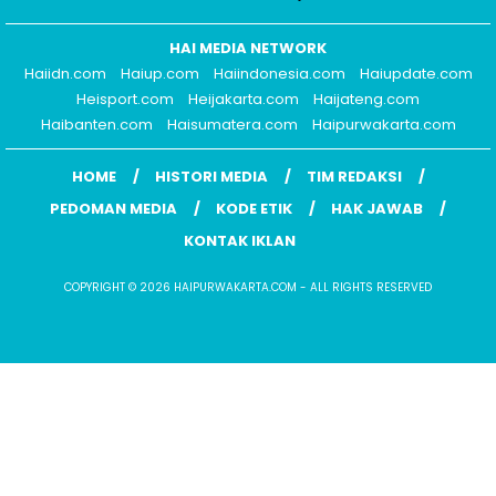
HAI MEDIA NETWORK
Haiidn.com
Haiup.com
Haiindonesia.com
Haiupdate.com
Heisport.com
Heijakarta.com
Haijateng.com
Haibanten.com
Haisumatera.com
Haipurwakarta.com
HOME
HISTORI MEDIA
TIM REDAKSI
PEDOMAN MEDIA
KODE ETIK
HAK JAWAB
KONTAK IKLAN
COPYRIGHT © 2026 HAIPURWAKARTA.COM - ALL RIGHTS RESERVED