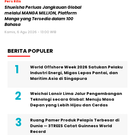
Pers Rilis
Shueisha Perluas Jangkauan Global
melalui MANGA MILLION, Platform
Manga yang Tersedia dalam 100
Bahasa
Kamis, 6 Agu 2026 - 13:00 WIB
BERITA POPULER
World Offshore Week 2026 Satukan Pelaku
Industri Energi, Migas Lepas Pantai, dan
Maritim Asia di Singapura
Weichai Lansir Lima Jalur Pengembangan
Teknologi secara Global: Menuju Masa
Depan yang Lebih Hijau dan Cerdas
Ruang Pamer Produk Pelapis Terbesar di
Dunia — 3TREES Catat Guinness World
Record