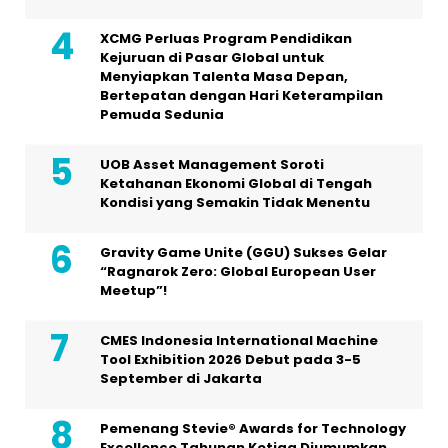
XCMG Perluas Program Pendidikan
Kejuruan di Pasar Global untuk
Menyiapkan Talenta Masa Depan,
Bertepatan dengan Hari Keterampilan
Pemuda Sedunia
UOB Asset Management Soroti
Ketahanan Ekonomi Global di Tengah
Kondisi yang Semakin Tidak Menentu
Gravity Game Unite (GGU) Sukses Gelar
“Ragnarok Zero: Global European User
Meetup”!
CMES Indonesia International Machine
Tool Exhibition 2026 Debut pada 3-5
September di Jakarta
Pemenang Stevie® Awards for Technology
Excellence Tahunan Ketiga Diumumkan