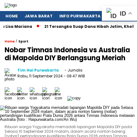
ID
HOME
JAWA BARAT
INFO PURWAKARTA
POLITIK
NA
Lisa Mariana
21 Tersangka Suap Dana Hibah Jatim, Khofifah
/
Home
Sport
Nobar Timnas Indonesia vs Australia
di Mapolda DIY Berlangsung Meriah
Tim Hai Purwakarta
- Jurnalis
Rabu, 11 September 2024
- 08:47 WIB
Ribuan warga Yogyakarta memadati lapangan Mapolda DIY pada
Selasa 10 September 2024 malam, dalam acara nonton bareng
(nobar) pertandingan kualifikasi Piala Dunia 2026 antara Timnas