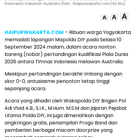
Indonesia melawan Australia (foto : Haipurwakarta.com/Ari Wu)
A
A
A
HAIPURWAKARTA.COM
– Ribuan warga Yogyakarta
memadati lapangan Mapolda DIY pada Selasa 10
September 2024 malam, dalam acara nonton
bareng (nobar) pertandingan kualifikasi Piala Dunia
2026 antara Timnas Indonesia melawan Australia.
Meskipun pertandingan berakhir imbang dengan
skor 0-0, antusiasme penonton tetap tinggi
sepanjang acara.
Acara yang dihadiri oleh Wakapolda DIY Brigjen Pol
Adi Vivid A.B., S.I.K., M.Hum. M.S.M dan jajaran Pejabat
Utama Polda DIY, ini juga dimeriahkan dengan
angkringan gratis, penampilan Progo Band dan
pemberian berbagai macam doorprize yang