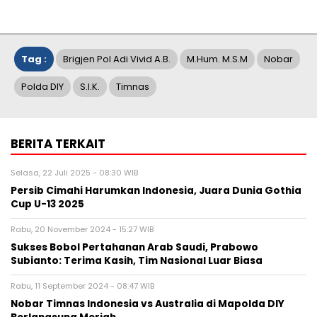
Tag :
Brigjen Pol Adi Vivid A.B.
M.Hum. M.S.M
Nobar
Polda DIY
S.I.K.
Timnas
BERITA TERKAIT
Selasa, 22 Juli 2025 - 08:30 WIB
Persib Cimahi Harumkan Indonesia, Juara Dunia Gothia
Cup U-13 2025
Rabu, 20 November 2024 - 15:27 WIB
Sukses Bobol Pertahanan Arab Saudi, Prabowo
Subianto: Terima Kasih, Tim Nasional Luar Biasa
Rabu, 11 September 2024 - 08:47 WIB
Nobar Timnas Indonesia vs Australia di Mapolda DIY