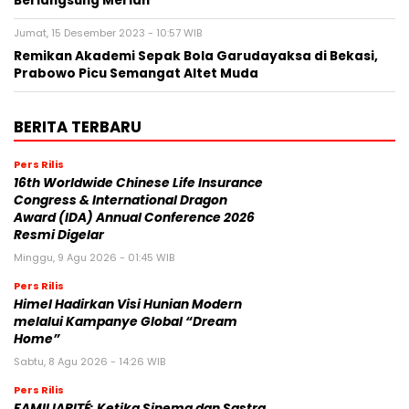
Berlangsung Meriah
Jumat, 15 Desember 2023 - 10:57 WIB
Remikan Akademi Sepak Bola Garudayaksa di Bekasi,
Prabowo Picu Semangat Altet Muda
BERITA TERBARU
Pers Rilis
16th Worldwide Chinese Life Insurance
Congress & International Dragon
Award (IDA) Annual Conference 2026
Resmi Digelar
Minggu, 9 Agu 2026 - 01:45 WIB
Pers Rilis
Himel Hadirkan Visi Hunian Modern
melalui Kampanye Global “Dream
Home”
Sabtu, 8 Agu 2026 - 14:26 WIB
Pers Rilis
FAMILIARITÉ: Ketika Sinema dan Sastra