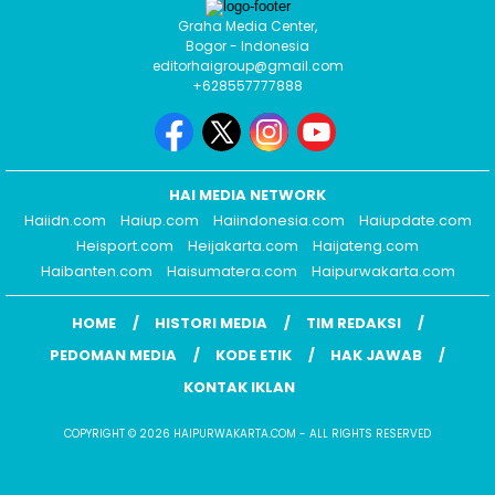
Graha Media Center,
Bogor - Indonesia
editorhaigroup@gmail.com
+628557777888
HAI MEDIA NETWORK
Haiidn.com
Haiup.com
Haiindonesia.com
Haiupdate.com
Heisport.com
Heijakarta.com
Haijateng.com
Haibanten.com
Haisumatera.com
Haipurwakarta.com
HOME
HISTORI MEDIA
TIM REDAKSI
PEDOMAN MEDIA
KODE ETIK
HAK JAWAB
KONTAK IKLAN
COPYRIGHT © 2026 HAIPURWAKARTA.COM - ALL RIGHTS RESERVED