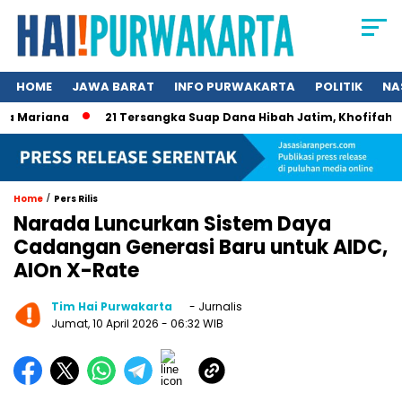
HOME
JAWA BARAT
INFO PURWAKARTA
POLITIK
NA
Mariana
21 Tersangka Suap Dana Hibah Jatim, Khofifah Kini
/
Home
Pers Rilis
Narada Luncurkan Sistem Daya
Cadangan Generasi Baru untuk AIDC,
AIOn X-Rate
Tim Hai Purwakarta
- Jurnalis
Jumat, 10 April 2026
- 06:32 WIB