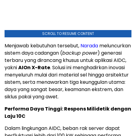
SCROLL TO RESUME CONTENT
Menjawab kebutuhan tersebut,
Narada
meluncurkan
sistem daya cadangan (
backup power
) generasi
terbaru yang dirancang khusus untuk aplikasi AIDC,
yakni
AIOn X-Rate
. Solusi ini menghadirkan inovasi
menyeluruh mulai dari material sel hingga arsitektur
sistem, serta menawarkan tiga keunggulan utama:
daya yang sangat besar, keamanan ekstrem, dan
siklus pakai yang awet.
Performa Daya Tinggi: Respons Milidetik dengan
Laju 10C
Dalam lingkungan AIDC, beban rak server dapat
berfluktuasi lebih dari 100 kW sehingga performa