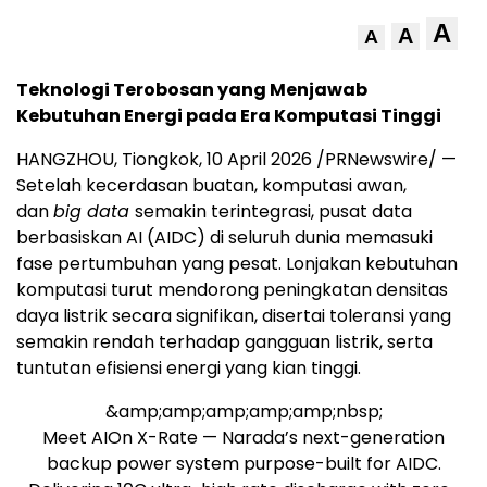
A
A
A
Teknologi Terobosan yang Menjawab
Kebutuhan Energi pada Era Komputasi Tinggi
HANGZHOU, Tiongkok
,
10 April 2026
/PRNewswire/ —
Setelah kecerdasan buatan, komputasi awan,
dan
big data
semakin terintegrasi, pusat data
berbasiskan AI (AIDC) di seluruh dunia memasuki
fase pertumbuhan yang pesat. Lonjakan kebutuhan
komputasi turut mendorong peningkatan densitas
daya listrik secara signifikan, disertai toleransi yang
semakin rendah terhadap gangguan listrik, serta
tuntutan efisiensi energi yang kian tinggi.
&amp;amp;amp;amp;amp;nbsp;
Meet AIOn X-Rate — Narada’s next-generation
backup power system purpose-built for AIDC.