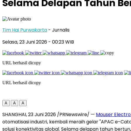
Selama Delapan Tahun Ber
Tim Hai Purwakarta
- Jurnalis
Selasa, 23 Juni 2026
- 00:23 WIB
URL berhasil dicopy
URL berhasil dicopy
A
A
A
SHANGHAI
,
23 Juni 2026
/PRNewswire/ —
Mouser Electro
otomatisasi industri, kembali meraih gelar "APAC e-Cata
solusi konektivitas global. Selama delapan tahun bertu