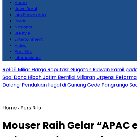
Home
Jawa Barat
Info Purwakarta
Politik
Nasional
Lifestyle
Entertainment
Video
Pers Rilis
Internasional
Rp105 Miliar Harga Reputasi: Gugatan Ridwan Kamil pada
Soal Dana Hibah Jatim Bernilai Miliaran
Urgensi Reformas
Dalangi Pendakian Ilegal di Gunung Gede Pangrango Saa
Home
Pers Rilis
/
Mouser Raih Gelar “APAC e