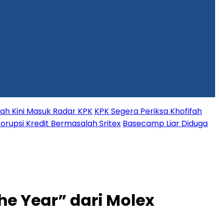
fah Kini Masuk Radar KPK
KPK Segera Periksa Khofifah
orupsi Kredit Bermasalah Sritex
Basecamp Liar Diduga
he Year” dari Molex