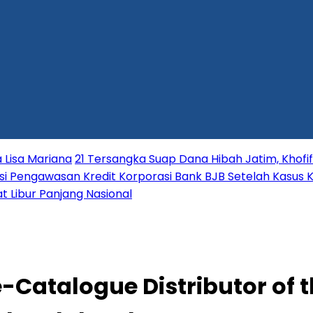
 Lisa Mariana
21 Tersangka Suap Dana Hibah Jatim, Khofi
i Pengawasan Kredit Korporasi Bank BJB Setelah Kasus K
t Libur Panjang Nasional
-Catalogue Distributor of t