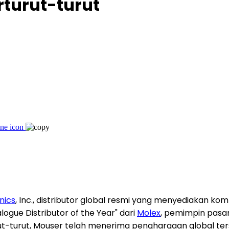
turut-turut
nics
, Inc., distributor global resmi yang menyediakan k
logue Distributor of the Year" dari
Molex
, pemimpin pasa
rut-turut, Mouser telah menerima penghargaan global ter