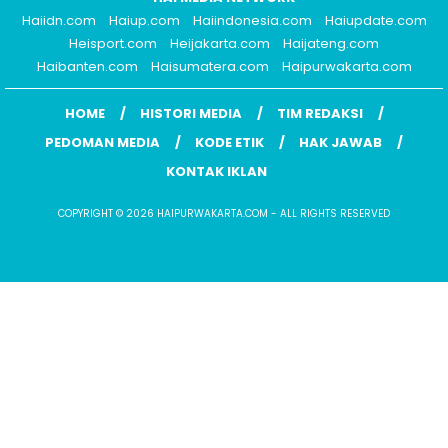
Haiidn.com
Haiup.com
Haiindonesia.com
Haiupdate.com
Heisport.com
Heijakarta.com
Haijateng.com
Haibanten.com
Haisumatera.com
Haipurwakarta.com
HOME
HISTORI MEDIA
TIM REDAKSI
PEDOMAN MEDIA
KODE ETIK
HAK JAWAB
KONTAK IKLAN
COPYRIGHT © 2026 HAIPURWAKARTA.COM - ALL RIGHTS RESERVED