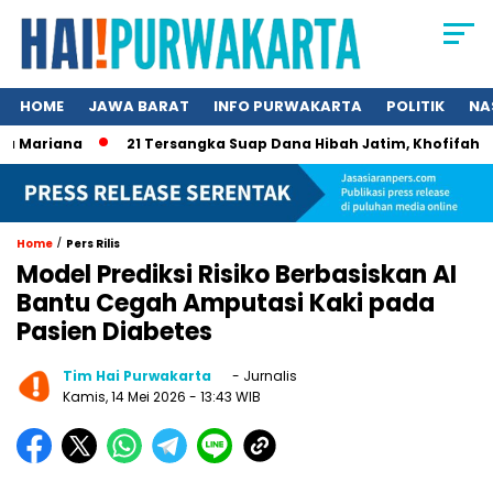
HOME
JAWA BARAT
INFO PURWAKARTA
POLITIK
NA
 Mariana
21 Tersangka Suap Dana Hibah Jatim, Khofifah Kini
/
Home
Pers Rilis
Model Prediksi Risiko Berbasiskan AI
Bantu Cegah Amputasi Kaki pada
Pasien Diabetes
Tim Hai Purwakarta
- Jurnalis
Kamis, 14 Mei 2026
- 13:43 WIB