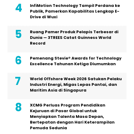
InfiMotion Technology Tampil Perdana ke
Publik, Pamerkan Kapabilitas Lengkap E-
Drive di Wuxi
Ruang Pamer Produk Pelapis Terbesar di
Dunia — 3TREES Catat Guinness World
Record
Pemenang Stevie® Awards for Technology
Excellence Tahunan Ketiga Diumumkan
World Offshore Week 2026 Satukan Pelaku
Industri Energi, Migas Lepas Pantai, dan
Maritim Asia di Singapura
XCMG Perluas Program Pendidikan
Kejuruan di Pasar Global untuk
Menyiapkan Talenta Masa Depan,
Bertepatan dengan Hari Keterampilan
Pemuda Sedunia