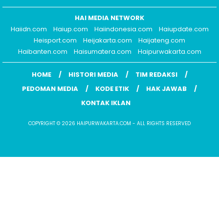
HAI MEDIA NETWORK
Haiidn.com
Haiup.com
Haiindonesia.com
Haiupdate.com
Heisport.com
Heijakarta.com
Haijateng.com
Haibanten.com
Haisumatera.com
Haipurwakarta.com
HOME
HISTORI MEDIA
TIM REDAKSI
PEDOMAN MEDIA
KODE ETIK
HAK JAWAB
KONTAK IKLAN
COPYRIGHT © 2026 HAIPURWAKARTA.COM - ALL RIGHTS RESERVED