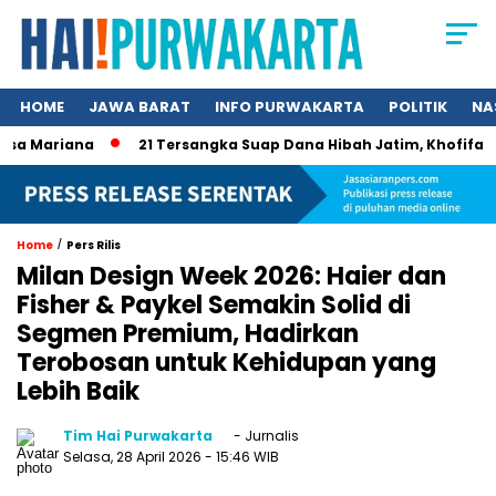
HOME
JAWA BARAT
INFO PURWAKARTA
POLITIK
NA
 Mariana
21 Tersangka Suap Dana Hibah Jatim, Khofifah Kini
/
Home
Pers Rilis
Milan Design Week 2026: Haier dan
Fisher & Paykel Semakin Solid di
Segmen Premium, Hadirkan
Terobosan untuk Kehidupan yang
Lebih Baik
Tim Hai Purwakarta
- Jurnalis
Selasa, 28 April 2026
- 15:46 WIB