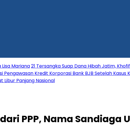
 Lisa Mariana
21 Tersangka Suap Dana Hibah Jatim, Khofi
i Pengawasan Kredit Korporasi Bank BJB Setelah Kasus K
t Libur Panjang Nasional
ari PPP, Nama Sandiaga U