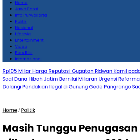
Home
Jawa Barat
Info Purwakarta
Politik
Nasional
Lifestyle
Entertainment
Video
Pers Rilis
Internasional
Rp105 Miliar Harga Reputasi: Gugatan Ridwan Kamil pada
Soal Dana Hibah Jatim Bernilai Miliaran
Urgensi Reformas
Dalangi Pendakian Ilegal di Gunung Gede Pangrango Saa
Home
Politik
/
Masih Tunggu Penugasan d