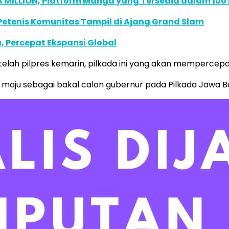
 MILLION, Platform Manga yang Tersedia dalam 100
 Petenis Komunitas Tampil di Ajang Grand Slam
, Percepat Ekspansi Global
setelah pilpres kemarin, pilkada ini yang akan mempercep
maju sebagai bakal calon gubernur pada Pilkada Jawa Bar