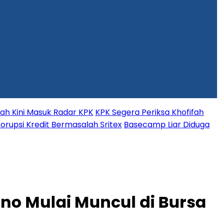
fah Kini Masuk Radar KPK
KPK Segera Periksa Khofifah
orupsi Kredit Bermasalah Sritex
Basecamp Liar Diduga
no Mulai Muncul di Bursa