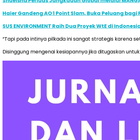
Shueisha Perluas Jangkauan Global melalui MANGA
Haier Gandeng AO 1 Point Slam, Buka Peluang bagi
SUS ENVIRONMENT Raih Dua Proyek WtE di Indonesia
“Tapi pada intinya pilkada ini sangat strategis karena 
Disinggung mengenai kesiapannya jika ditugaskan untuk 