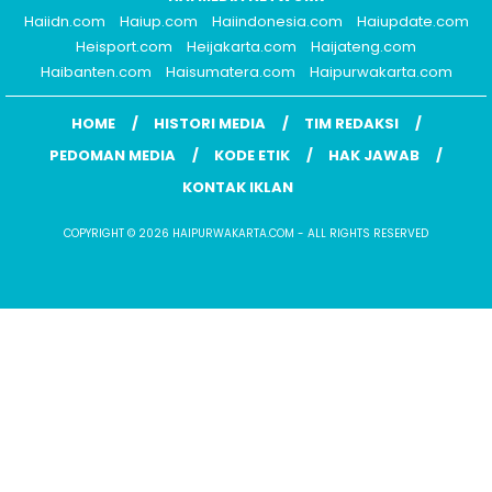
Haiidn.com
Haiup.com
Haiindonesia.com
Haiupdate.com
Heisport.com
Heijakarta.com
Haijateng.com
Haibanten.com
Haisumatera.com
Haipurwakarta.com
HOME
HISTORI MEDIA
TIM REDAKSI
PEDOMAN MEDIA
KODE ETIK
HAK JAWAB
KONTAK IKLAN
COPYRIGHT © 2026 HAIPURWAKARTA.COM - ALL RIGHTS RESERVED