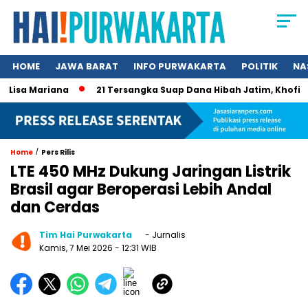
HOME
JAWA BARAT
INFO PURWAKARTA
POLITIK
NA
sa Mariana
21 Tersangka Suap Dana Hibah Jatim, Khofifah K
/
Home
Pers Rilis
LTE 450 MHz Dukung Jaringan Listrik
Brasil agar Beroperasi Lebih Andal
dan Cerdas
Tim Hai Purwakarta
- Jurnalis
Kamis, 7 Mei 2026
- 12:31 WIB