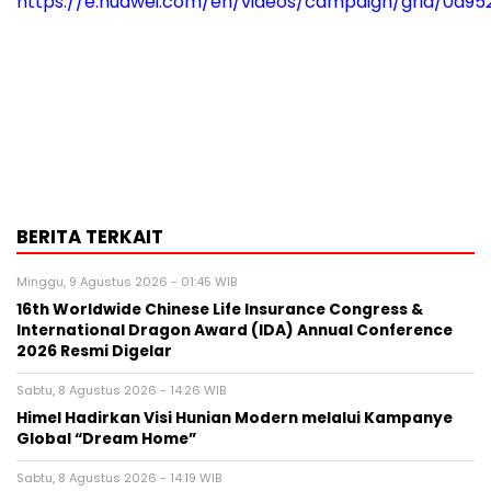
https://e.huawei.com/en/videos/campaign/grid/0d9
BERITA TERKAIT
Minggu, 9 Agustus 2026 - 01:45 WIB
16th Worldwide Chinese Life Insurance Congress &
International Dragon Award (IDA) Annual Conference
2026 Resmi Digelar
Sabtu, 8 Agustus 2026 - 14:26 WIB
Himel Hadirkan Visi Hunian Modern melalui Kampanye
Global “Dream Home”
Sabtu, 8 Agustus 2026 - 14:19 WIB