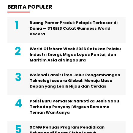
BERITA POPULER
Ruang Pamer Produk Pelapis Terbesar di
Dunia — 3TREES Catat Guinness World
Record
World Offshore Week 2026 Satukan Pelaku
Industri Energi, Migas Lepas Pantai, dan
Maritim Asia di Singapura
Weichai Lansir Lima Jalur Pengembangan
Teknologi secara Global: Menuju Masa
Depan yang Lebih Hijau dan Cerdas
Polisi Buru Pemasok Narkotika Jenis Sabu
Terhadap Penyan̈yi Virgoun Bersama
Teman Wanitanya
XCMG Perluas Program Pendidikan
Kejuruan di Pasar Global untuk