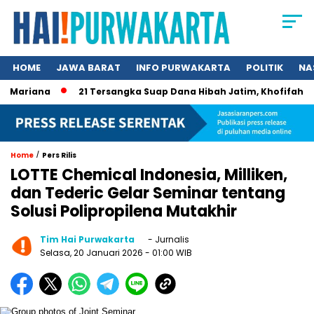
HOME
JAWA BARAT
INFO PURWAKARTA
POLITIK
NA
Mariana
21 Tersangka Suap Dana Hibah Jatim, Khofifah Kini 
/
Home
Pers Rilis
LOTTE Chemical Indonesia, Milliken,
dan Tederic Gelar Seminar tentang
Solusi Polipropilena Mutakhir
Tim Hai Purwakarta
- Jurnalis
Selasa, 20 Januari 2026
- 01:00 WIB