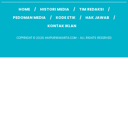
HOME
HISTORI MEDIA
TIM REDAKSI
PEDOMAN MEDIA
KODE ETIK
HAK JAWAB
KONTAK IKLAN
COPYRIGHT © 2026 HAIPURWAKARTA.COM - ALL RIGHTS RESERVED