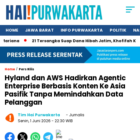
HOME
JAWA BARAT
INFO PURWAKARTA
POLITIK
NA
riana
21 Tersangka Suap Dana Hibah Jatim, Khofifah Kini Ma
/
Home
Pers Rilis
Hyland dan AWS Hadirkan Agentic
Enterprise Berbasis Konten Ke Asia
Pasifik Tanpa Memindahkan Data
Pelanggan
Tim Hai Purwakarta
- Jurnalis
Senin, 1 Juni 2026
- 22:30 WIB