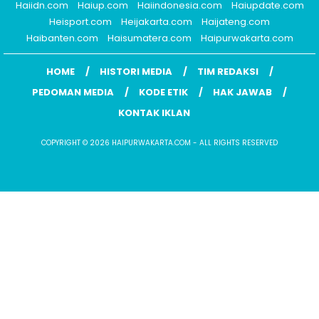
Haiidn.com
Haiup.com
Haiindonesia.com
Haiupdate.com
Heisport.com
Heijakarta.com
Haijateng.com
Haibanten.com
Haisumatera.com
Haipurwakarta.com
HOME
HISTORI MEDIA
TIM REDAKSI
PEDOMAN MEDIA
KODE ETIK
HAK JAWAB
KONTAK IKLAN
COPYRIGHT © 2026 HAIPURWAKARTA.COM - ALL RIGHTS RESERVED