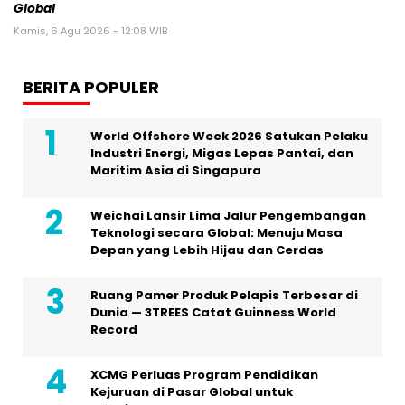
Global
Kamis, 6 Agu 2026 - 12:08 WIB
BERITA POPULER
World Offshore Week 2026 Satukan Pelaku
Industri Energi, Migas Lepas Pantai, dan
Maritim Asia di Singapura
Weichai Lansir Lima Jalur Pengembangan
Teknologi secara Global: Menuju Masa
Depan yang Lebih Hijau dan Cerdas
Ruang Pamer Produk Pelapis Terbesar di
Dunia — 3TREES Catat Guinness World
Record
XCMG Perluas Program Pendidikan
Kejuruan di Pasar Global untuk