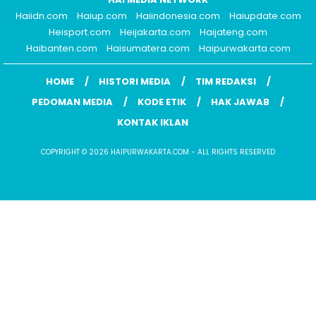
Haiidn.com
Haiup.com
Haiindonesia.com
Haiupdate.com
Heisport.com
Heijakarta.com
Haijateng.com
Haibanten.com
Haisumatera.com
Haipurwakarta.com
HOME
HISTORI MEDIA
TIM REDAKSI
PEDOMAN MEDIA
KODE ETIK
HAK JAWAB
KONTAK IKLAN
COPYRIGHT © 2026 HAIPURWAKARTA.COM - ALL RIGHTS RESERVED