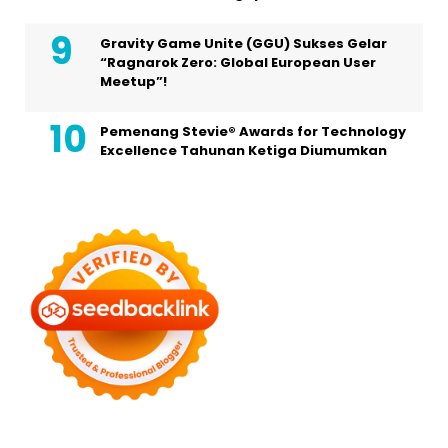
Gravity Game Unite (GGU) Sukses Gelar
“Ragnarok Zero: Global European User
Meetup”!
Pemenang Stevie® Awards for Technology
Excellence Tahunan Ketiga Diumumkan