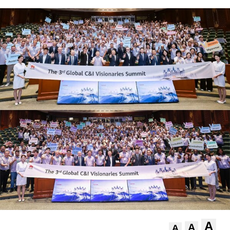
A
A
A