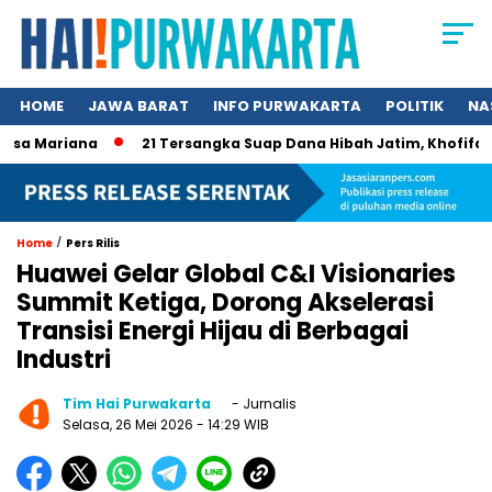
HOME
JAWA BARAT
INFO PURWAKARTA
POLITIK
NA
 Mariana
21 Tersangka Suap Dana Hibah Jatim, Khofifah Kini
/
Home
Pers Rilis
Huawei Gelar Global C&I Visionaries
Summit Ketiga, Dorong Akselerasi
Transisi Energi Hijau di Berbagai
Industri
Tim Hai Purwakarta
- Jurnalis
Selasa, 26 Mei 2026
- 14:29 WIB