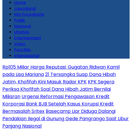
Home
Jawa Barat
Info Purwakarta
Politik
Nasional
Lifestyle
Entertainment
Video
Pers Rilis
Internasional
Rp105 Miliar Harga Reputasi: Gugatan Ridwan Kamil
pada Lisa Mariana
21 Tersangka Suap Dana Hibah
Jatim, Khofifah Kini Masuk Radar KPK
KPK Segera
Periksa Khofifah Soal Dana Hibah Jatim Bernilai
Miliaran
Urgensi Reformasi Pengawasan Kredit
Korporasi Bank BJB Setelah Kasus Korupsi Kredit
Bermasalah Sritex
Basecamp Liar Diduga Dalangi
Pendakian Ilegal di Gunung Gede Pangrango Saat Libur
Panjang Nasional