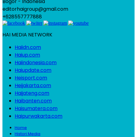
Bogor - Indonesia
editorhaigroup@gmail.com
+628557777888
HAI MEDIA NETWORK
Haiidn.com
Haiup.com
Haiindonesia.com
Haiupdate.com
Heisport.com
Heijakarta.com
Haijateng.com
Haibanten.com
Haisumatera.com
Haipurwakarta.com
Home
Histori Media