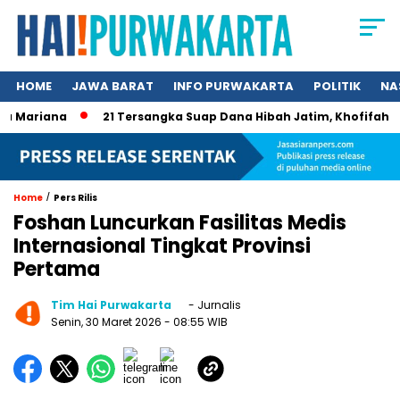
HOME
JAWA BARAT
INFO PURWAKARTA
POLITIK
NA
Mariana
21 Tersangka Suap Dana Hibah Jatim, Khofifah Kini
/
Home
Pers Rilis
Foshan Luncurkan Fasilitas Medis
Internasional Tingkat Provinsi
Pertama
Tim Hai Purwakarta
- Jurnalis
Senin, 30 Maret 2026
- 08:55 WIB