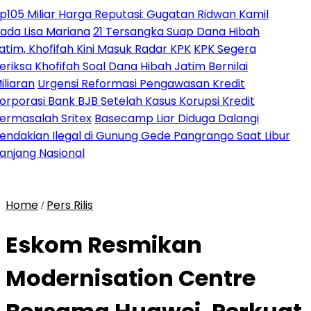
Miliar Harga Reputasi: Gugatan Ridwan Kamil
isa Mariana
21 Tersangka Suap Dana Hibah
 Khofifah Kini Masuk Radar KPK
KPK Segera
a Khofifah Soal Dana Hibah Jatim Bernilai
an
Urgensi Reformasi Pengawasan Kredit
asi Bank BJB Setelah Kasus Korupsi Kredit
salah Sritex
Basecamp Liar Diduga Dalangi
ian Ilegal di Gunung Gede Pangrango Saat Libur
g Nasional
Home
Pers Rilis
/
Eskom Resmikan
Modernisation Centre