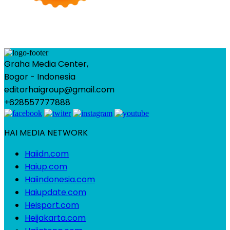
Graha Media Center,
Bogor - Indonesia
editorhaigroup@gmail.com
+628557777888
HAI MEDIA NETWORK
Haiidn.com
Haiup.com
Haiindonesia.com
Haiupdate.com
Heisport.com
Heijakarta.com