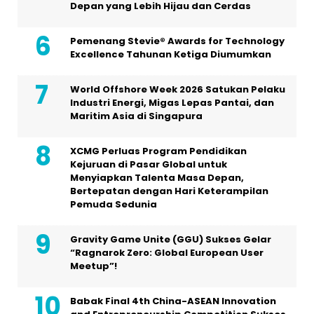
Depan yang Lebih Hijau dan Cerdas
Pemenang Stevie® Awards for Technology
Excellence Tahunan Ketiga Diumumkan
World Offshore Week 2026 Satukan Pelaku
Industri Energi, Migas Lepas Pantai, dan
Maritim Asia di Singapura
XCMG Perluas Program Pendidikan
Kejuruan di Pasar Global untuk
Menyiapkan Talenta Masa Depan,
Bertepatan dengan Hari Keterampilan
Pemuda Sedunia
Gravity Game Unite (GGU) Sukses Gelar
“Ragnarok Zero: Global European User
Meetup”!
Babak Final 4th China-ASEAN Innovation