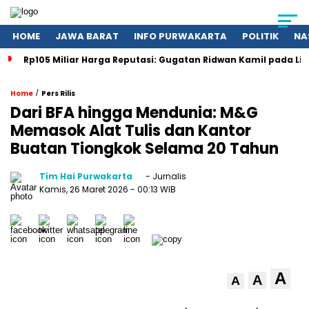
HOME
JAWA BARAT
INFO PURWAKARTA
POLITIK
NA
Rp105 Miliar Harga Reputasi: Gugatan Ridwan Kamil pada Li
/
Home
Pers Rilis
Dari BFA hingga Mendunia: M&G
Memasok Alat Tulis dan Kantor
Buatan Tiongkok Selama 20 Tahun
Tim Hai Purwakarta
- Jurnalis
Kamis, 26 Maret 2026
- 00:13 WIB
A
A
A