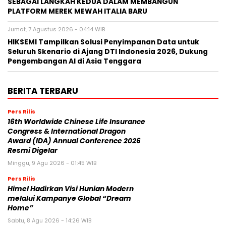
SEBAGAI LANGKAH KEDUA DALAM MEMBANGUN
PLATFORM MEREK MEWAH ITALIA BARU
Jumat, 7 Agustus 2026 - 04:14 WIB
HIKSEMI Tampilkan Solusi Penyimpanan Data untuk
Seluruh Skenario di Ajang DTI Indonesia 2026, Dukung
Pengembangan AI di Asia Tenggara
BERITA TERBARU
Pers Rilis
16th Worldwide Chinese Life Insurance
Congress & International Dragon
Award (IDA) Annual Conference 2026
Resmi Digelar
Minggu, 9 Agu 2026 - 01:45 WIB
Pers Rilis
Himel Hadirkan Visi Hunian Modern
melalui Kampanye Global “Dream
Home”
Sabtu, 8 Agu 2026 - 14:26 WIB