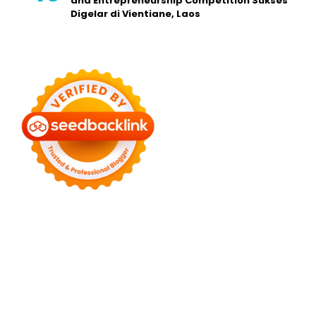
and Entrepreneurship Competition Sukses
Digelar di Vientiane, Laos